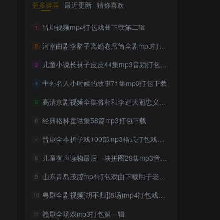
更多推荐
最近更新
猜你喜欢
TOP1
晋剧视频mp4打包戏曲下载第二辑
1
河南曲剧李豁子离婚卷席筒全剧mp3打包戏曲下载
2
1699人已阅读
豫剧经典唱段大全850首mp3打包戏曲下
儿童小说长袜子皮皮44集mp3音频打包下载
3
载
中外名人小时候的故事71集mp3打包下载
4
300部幼儿园儿歌舞蹈视频大
TOP2
高清京剧视频全集将相和李逵大闹忠义堂等8部mp4打包戏曲下载
5
合集
2年前
1298人已阅读
经典格林童话集58篇mp3打包下载
6
收藏版郭德纲相声专辑mp3
晋剧全本折子戏100部mp3格式打包戏曲下载
TOP3
7
打包戏曲下载
儿童有声读物最后一块拼图29集mp3音频打包下载
8
2年前
1160人已阅读
潮剧精彩选段200多首mp3打
山东青岛茂腔mp4打包戏曲下载用于老人唱戏机
9
TOP4
包戏曲下载
粤剧全剧视频[胡不归](8场)mp4打包戏曲下载
10
2年前
1157人已阅读
赣剧全场戏mp3打包第一辑
猴子警长探案记第一二三季
11
TOP5