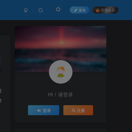
发布
开通会员
，
调
HI！请登录
HI！请登录
物
登录
登录
注册
注册