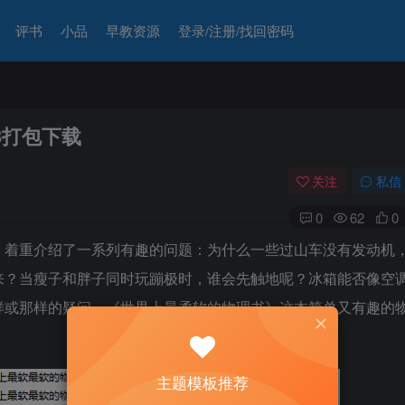
评书
小品
早教资源
登录/注册/找回密码
3打包下载
关注
私信
0
62
0
》着重介绍了一系列有趣的问题：为什么一些过山车没有发动机
来？当瘦子和胖子同时玩蹦极时，谁会先触地呢？冰箱能否像空
样或那样的疑问，《世界上最柔软的物理书》这本简单又有趣的
主题模板推荐