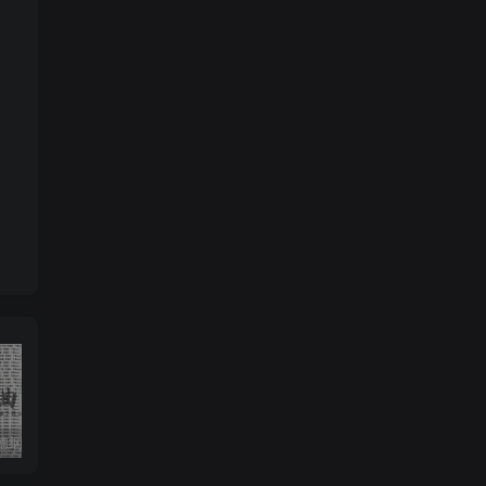
收藏版郭德纲相声专辑mp3打包戏曲下载
潮剧精彩选段200多首mp3打包戏曲下载
猴子警长探案记第一二三季mp3打包下载