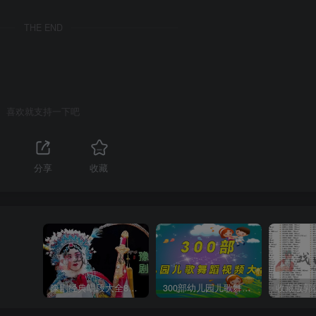
THE END
喜欢就支持一下吧
分享
收藏
豫剧经典唱段大全850首mp3打包戏曲下载
300部幼儿园儿歌舞蹈视频大合集