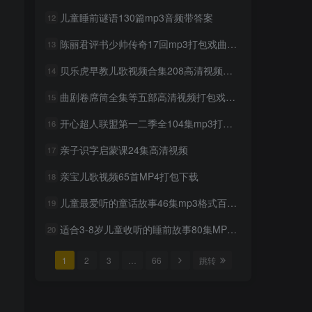
mp3打包下载
儿童睡前谜语130篇mp3音频带答案
12
2年前
922人已阅读
陈丽君评书少帅传奇17回mp3打包戏曲下载
13
超级飞侠动画片1-9季全集中
TOP6
文版视频下载
贝乐虎早教儿歌视频合集208高清视频打包下载
14
2年前
876人已阅读
曲剧卷席筒全集等五部高清视频打包戏曲下载
15
贝瓦儿歌大全mp3版346首打
TOP7
包下载
开心超人联盟第一二季全104集mp3打包下载
16
2年前
846人已阅读
亲子识字启蒙课24集高清视频
17
豫剧选段108段mp3打包载
TOP8
亲宝儿歌视频65首MP4打包下载
18
2年前
800人已阅读
儿童最爱听的童话故事46集mp3格式百度网盘下载
19
豫剧经典唱段100首mp3打包
TOP9
戏曲下载
适合3-8岁儿童收听的睡前故事80集MP3下载
20
2年前
758人已阅读
1
2
3
…
66
跳转
湖北大鼓80多首mp3打包戏
TOP10
曲下载
2年前
739人已阅读