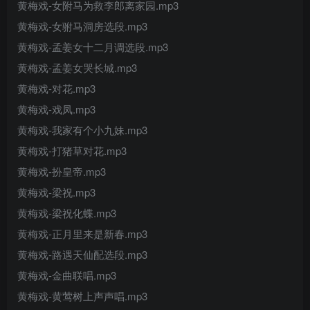
黄梅戏-女附马为救李郎离家园.mp3
黄梅戏-女驸马洞房选段.mp3
黄梅戏-孟姜女十二月调选段.mp3
黄梅戏-孟姜女哭长城.mp3
黄梅戏-对花.mp3
黄梅戏-戏凤.mp3
黄梅戏-我家有个小九妹.mp3
黄梅戏-打猪草对花.mp3
黄梅戏-扮皇帝.mp3
黄梅戏-梁祝.mp3
黄梅戏-梁祝化蝶.mp3
黄梅戏-正月里来是新春.mp3
黄梅戏-路遇天仙配选段.mp3
黄梅戏-金曲联唱.mp3
黄梅戏-黄莺树上声声唱.mp3