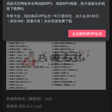
营造出古典优雅的舞台氛围。角色刻画功力：黄梅戏要求演
戏曲无忧网收录全网戏曲MP3、戏曲MP4视频，致力做最全的戏
曲下载网站
员对角色要有深刻的理解和刻画，能够通过细致的表演展现
年终大促，现在购买VIP会员一年只需39元，永久会员168元
每个角色的独特性格和魅力。
（原价398）限量出售！全站资源免费下载
点击我开通VIP会员
新编黄梅戏《胭脂湖》.mp3
黄梅戏 墙头马上.mp3