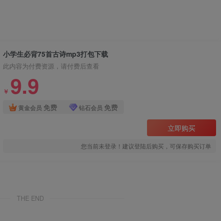
小学生必背75首古诗mp3打包下载
此内容为付费资源，请付费后查看
9.9
￥
免费
免费
黄金会员
钻石会员
立即购买
您当前未登录！建议登陆后购买，可保存购买订单
THE END