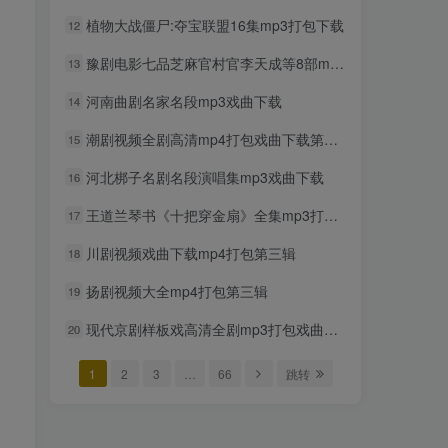
mp3打包下载
植物大战僵尸:夺宝联盟16集mp3打包下载
12
2年前
922人已阅读
豫剧电影七品芝麻官村官李天成等8部mp4打包戏曲下载
13
超级飞侠动画片1-9季全集中
TOP6
文版视频下载
河南曲剧名家名段mp3戏曲下载
14
2年前
875人已阅读
潮剧视频全剧高清mp4打包戏曲下载第一辑
15
贝瓦儿歌大全mp3版346首打
TOP7
包下载
河北梆子名剧名段演唱集mp3戏曲下载
16
2年前
845人已阅读
王道兰琴书《十把穿金扇》全集mp3打包戏曲下载
17
豫剧选段108段mp3打包载
TOP8
川剧视频戏曲下载mp4打包第三辑
18
2年前
800人已阅读
扬剧视频大全mp4打包第三辑
19
豫剧经典唱段100首mp3打包
TOP9
戏曲下载
现代京剧样板戏高清全剧mp3打包戏曲下载
20
2年前
758人已阅读
1
2
3
…
66
跳转
湖北大鼓80多首mp3打包戏
TOP10
曲下载
2年前
739人已阅读