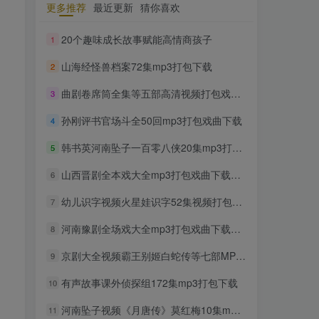
更多推荐
最近更新
猜你喜欢
TOP1
20个趣味成长故事赋能高情商孩子
1
山海经怪兽档案72集mp3打包下载
2
1699人已阅读
豫剧经典唱段大全850首mp3打包戏曲下
曲剧卷席筒全集等五部高清视频打包戏曲下载
3
载
孙刚评书官场斗全50回mp3打包戏曲下载
4
300部幼儿园儿歌舞蹈视频大
TOP2
韩书英河南坠子一百零八侠20集mp3打包戏曲下载
5
合集
2年前
1297人已阅读
山西晋剧全本戏大全mp3打包戏曲下载第五辑
6
收藏版郭德纲相声专辑mp3
幼儿识字视频火星娃识字52集视频打包下载
TOP3
7
打包戏曲下载
河南豫剧全场戏大全mp3打包戏曲下载第十辑
8
2年前
1160人已阅读
潮剧精彩选段200多首mp3打
京剧大全视频霸王别姬白蛇传等七部MP4打包戏曲下载
9
TOP4
包戏曲下载
有声故事课外侦探组172集mp3打包下载
10
2年前
1157人已阅读
河南坠子视频《月唐传》莫红梅10集mp4打包戏曲下载
猴子警长探案记第一二三季
11
TOP5