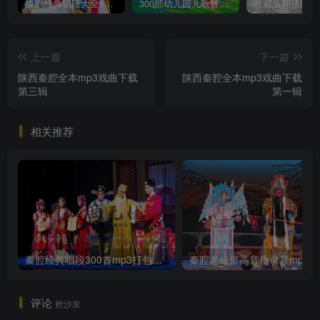
豫剧经典唱段大全850首mp3打包戏曲下载
300部幼儿园儿歌舞蹈视频大合集
上一篇
下一篇
陕西秦腔全本mp3戏曲下载
陕西秦腔全本mp3戏曲下载
第三辑
第一辑
相关推荐
秦腔经典唱段300首mp3打包戏曲下载
秦
评论
抢沙发