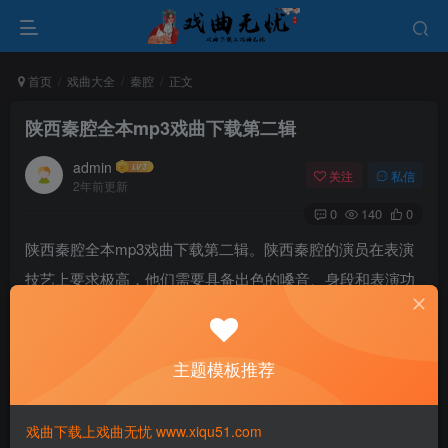
首页
戏曲大全
秦腔
正文
陕西秦腔全本mp3戏曲下载第二辑
admin
关注
私信
2年前更新
0
140
0
陕西秦腔全本mp3戏曲下载第二辑。陕西秦腔的演员在表演
技艺上要求极高，他们需要具备出色的嗓音、身段和表演功
底。在表演过程中，演员们有时需要做出翻腕、高挑、挑笼
等各种动作，这对身体素质和技巧要求较高。同时，秦腔演
主题模板推荐
员还需要掌握唱、念、做、打等技艺，使得角色的表演更加
生动有力。
戏曲下载上戏曲无忧 www.xiqu51.com