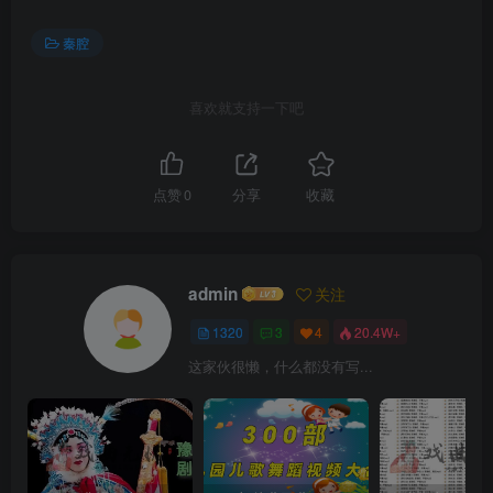
秦腔
喜欢就支持一下吧
点赞
0
分享
收藏
admin
关注
1320
3
4
20.4W+
这家伙很懒，什么都没有写...