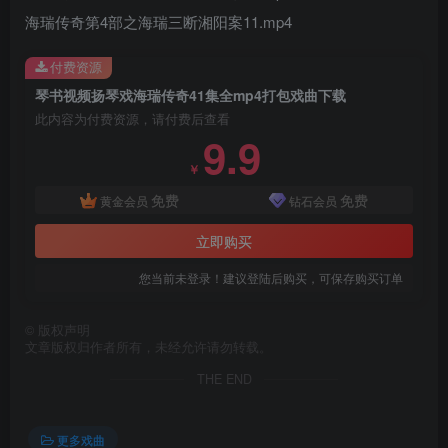
海瑞传奇第4部之海瑞三断湘阳案11.mp4
付费资源
琴书视频扬琴戏海瑞传奇41集全mp4打包戏曲下载
此内容为付费资源，请付费后查看
9.9
￥
免费
免费
黄金会员
钻石会员
立即购买
您当前未登录！建议登陆后购买，可保存购买订单
©
版权声明
文章版权归作者所有，未经允许请勿转载。
THE END
更多戏曲