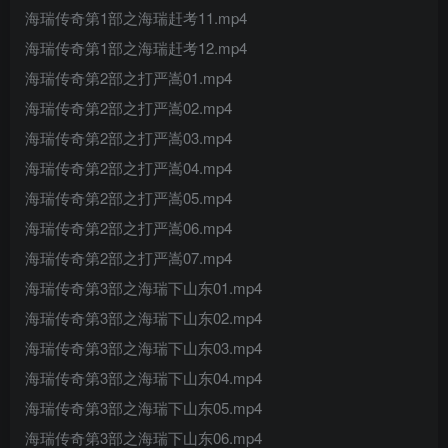
海瑞传奇第1部之海瑞赶考11.mp4
海瑞传奇第1部之海瑞赶考12.mp4
海瑞传奇第2部之打严嵩01.mp4
海瑞传奇第2部之打严嵩02.mp4
海瑞传奇第2部之打严嵩03.mp4
海瑞传奇第2部之打严嵩04.mp4
海瑞传奇第2部之打严嵩05.mp4
海瑞传奇第2部之打严嵩06.mp4
海瑞传奇第2部之打严嵩07.mp4
海瑞传奇第3部之海瑞下山东01.mp4
海瑞传奇第3部之海瑞下山东02.mp4
海瑞传奇第3部之海瑞下山东03.mp4
海瑞传奇第3部之海瑞下山东04.mp4
海瑞传奇第3部之海瑞下山东05.mp4
海瑞传奇第3部之海瑞下山东06.mp4