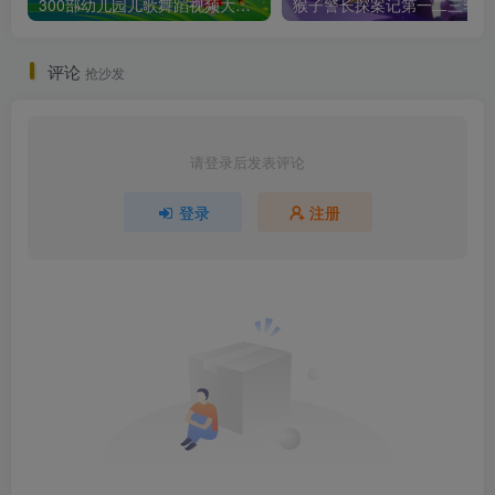
300部幼儿园儿歌舞蹈视频大合集
猴子警长
评论
抢沙发
请登录后发表评论
登录
注册