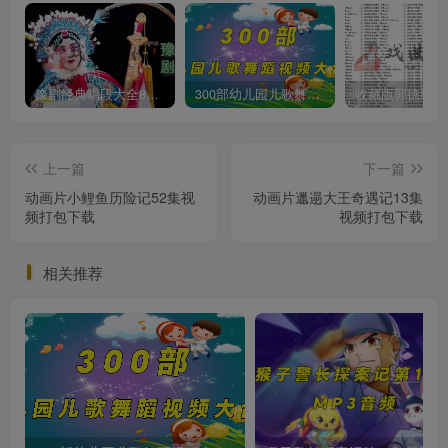
豫剧经典唱段大全850首mp3打包戏曲下载
300部幼儿园儿歌舞蹈视频大合集
上一篇
下一篇
动画片小鲤鱼历险记52集视
动画片邋遢大王奇遇记13集
频打包下载
视频打包下载
相关推荐