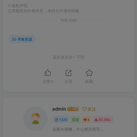
©
版权声明
文章版权归作者所有，未经允许请勿转载。
THE END
早教资源
喜欢就支持一下吧
点赞
0
分享
收藏
admin
关注
1320
3
4
20.3W+
这家伙很懒，什么都没有写...