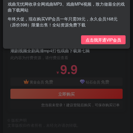
040 潮剧《皇亲国戚》.mp4
戏曲无忧网收录全网戏曲MP3、戏曲MP4视频，致力做最全的戏
曲下载网站
年终大促，现在购买VIP会员一年只需39元，永久会员168元
（原价398）限量出售！全站资源免费下载
点击我开通VIP会员
付费资源
潮剧视频全剧高清mp4打包戏曲下载第七辑
此内容为付费资源，请付费后查看
9.9
￥
免费
免费
黄金会员
钻石会员
立即购买
您当前未登录！建议登陆后购买，可保存购买订单
©
版权声明
文章版权归作者所有，未经允许请勿转载。