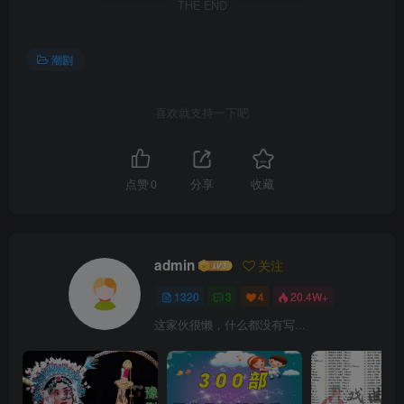
THE END
潮剧
喜欢就支持一下吧
点赞
0
分享
收藏
admin
关注
1320
3
4
20.4W+
这家伙很懒，什么都没有写...