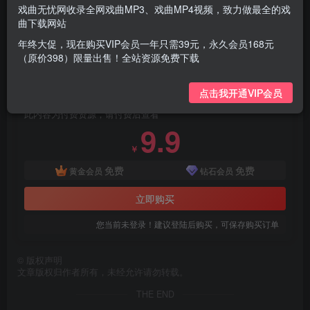
戏曲无忧网收录全网戏曲MP3、戏曲MP4视频，致力做最全的戏
曲下载网站
年终大促，现在购买VIP会员一年只需39元，永久会员168元
（原价398）限量出售！全站资源免费下载
付费资源
点击我开通VIP会员
庐剧《三子争父》全集视频 谢同春 马其胜
此内容为付费资源，请付费后查看
9.9
￥
免费
免费
黄金会员
钻石会员
立即购买
您当前未登录！建议登陆后购买，可保存购买订单
©
版权声明
文章版权归作者所有，未经允许请勿转载。
THE END