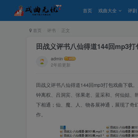
首页
戏曲大全
评剧
首页
评书
正文
田战义评书八仙得道144回mp3
admin
2年前更新
田战义评书八仙得道144回mp3打包戏曲下
钟离权、吕洞宾、张果老、蓝采和、何仙姑、
下相通；仙、魔、人、物各展神通，展现了奇幻
作。