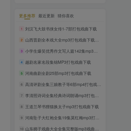
更多推荐
最近更新
猜你喜欢
刘汉飞大鼓书侠女传1-7部打包戏曲下载
1
山西晋剧全本戏大全mp3打包戏曲下载第七辑
2
小学生爆笑优秀作文写人篇142集mp3下载
3
越剧名家名段集锦MP3打包戏曲下载
4
河南曲剧全剧25部mp3打包戏曲下载
5
高清评剧全集三娘教子等6部mp4打包戏曲下载
6
李清照诗词全集经典诗词朗诵mp3打包下载
7
王道兰琴书狸猫换太子mp3打包戏曲下载
8
河南坠子大红袍全集19集莫红梅mp3打包戏曲下载
9
山东梆子戏曲大全全集完整版mp3戏曲下载
10