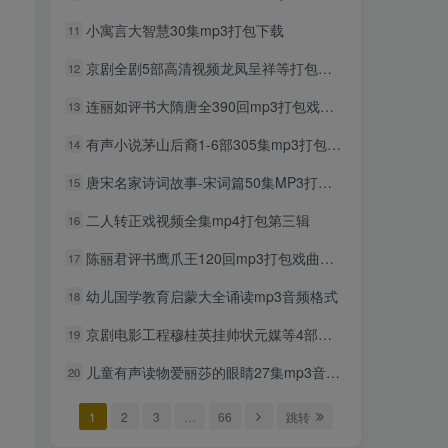
小寓言大智慧30集mp3打包下载
11
京剧全剧5部高清视频龙凤呈祥等打包戏曲下载
12
连丽如评书大隋唐全390回mp3打包戏曲下载
13
有声小说茅山后裔1-6部305集mp3打包戏曲下载
14
唐宋名家诗词故事-宋词篇50集MP3打包下载
15
二人转正戏视频全集mp4打包第三辑
16
陈丽君评书鹰爪王120回mp3打包戏曲下载
17
幼儿国学教育启蒙大全诵读mp3音频格式
18
京剧电影工程穆桂英挂帅状元媒等4部打包戏曲下载
19
儿童有声读物爱丽莎的眼睛27集mp3音频打包下载
20
1
2
3
…
66
跳转