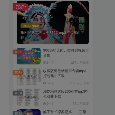
TOP1
1699人已阅读
豫剧经典唱段大全850首mp3打包戏曲下
载
300部幼儿园儿歌舞蹈视频大
TOP2
合集
2年前
1297人已阅读
收藏版郭德纲相声专辑mp3
TOP3
打包戏曲下载
2年前
1160人已阅读
潮剧精彩选段200多首mp3打
TOP4
包戏曲下载
2年前
1157人已阅读
猴子警长探案记第一二三季
TOP5