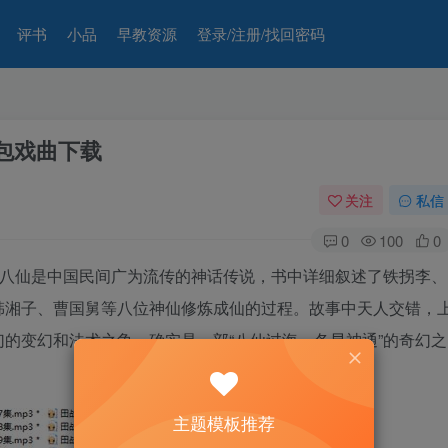
评书
小品
早教资源
登录/注册/找回密码
打包戏曲下载
关注
私信
0
100
0
载。八仙是中国民间广为流传的神话传说，书中详细叙述了铁拐李、
韩湘子、曹国舅等八位神仙修炼成仙的过程。故事中天人交错，
的变幻和法术之争，确实是一部“八仙过海，各显神通”的奇幻之
主题模板推荐