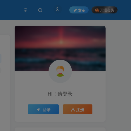
发布
开通会员
HI！请登录
登录
注册