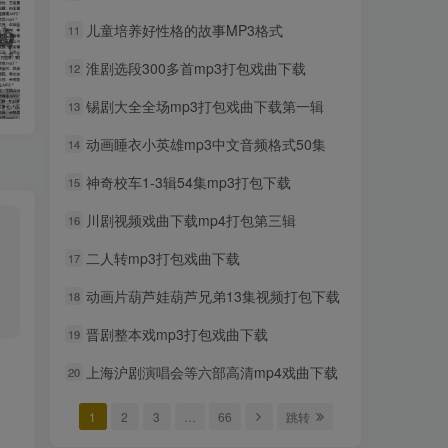
儿童培养好性格的故事MP3格式
11
淮剧选段300多首mp3打包戏曲下载
12
中国传统相声名段经典相声大全mp3打包戏曲下载
歌仔戏［芗剧］全剧35首mp3打包戏曲下载
锡剧大全全场mp3打包戏曲下载第一辑
13
动画睡衣小英雄mp3中文音频格式50集
14
神奇校车1-3辑54集mp3打包下载
15
川剧视频戏曲下载mp4打包第三辑
16
二人转mp3打包戏曲下载
17
动画片葫芦娃葫芦兄弟13集视频打包下载
18
晋剧整本戏mp3打包戏曲下载
19
上海沪剧演唱会等六部高清mp4戏曲下载
20
1
2
3
…
66
跳转