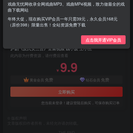
皮氏女三告6 魏小波 王小兰.mp4
戏曲无忧网收录全网戏曲MP3、戏曲MP4视频，致力做最全的戏
曲下载网站
年终大促，现在购买VIP会员一年只需39元，永久会员168元
（原价398）限量出售！全站资源免费下载
点击我开通VIP会员
付费资源
已售 1
庐剧《皮氏女三告》全集视频 魏小波 王小兰
此内容为付费资源，请付费后查看
9.9
￥
免费
免费
黄金会员
钻石会员
立即购买
您当前未登录！建议登陆后购买，可保存购买订单
©
版权声明
文章版权归作者所有，未经允许请勿转载。
THE END