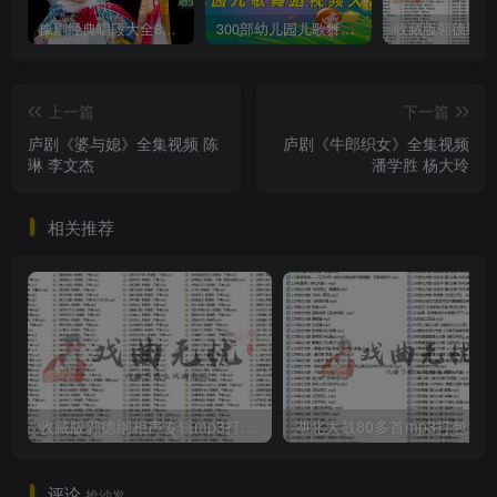
豫剧经典唱段大全850首mp3打包戏曲下载
300部幼儿园儿歌舞蹈视频大合集
上一篇
下一篇
庐剧《婆与媳》全集视频 陈
庐剧《牛郎织女》全集视频
琳 李文杰
潘学胜 杨大玲
相关推荐
收藏版郭德纲相声专辑mp3打包戏曲下载
评论
抢沙发