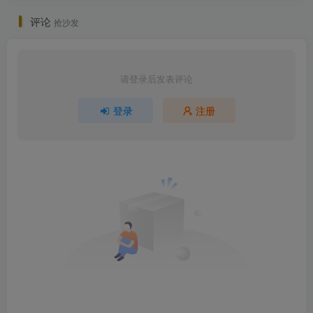
评论
抢沙发
请登录后发表评论
登录
注册