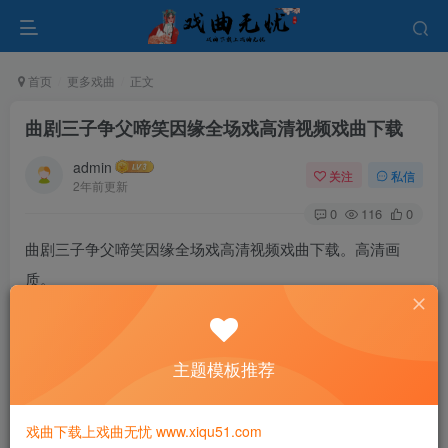
首页
更多戏曲
正文
曲剧三子争父啼笑因缘全场戏高清视频戏曲下载
admin
关注
私信
2年前更新
0
116
0
曲剧三子争父啼笑因缘全场戏高清视频戏曲下载。高清画
质。
曲剧《三子争父》王少坤 刘威.mp4
曲剧《十三两纹银》海波 张娜.mp4
主题模板推荐
曲剧《啼笑因缘》王玉 杨承霖.mp4
曲剧《四郎探母》周少军 张桂红.mp4
戏曲下载上戏曲无忧 www.xiqu51.com