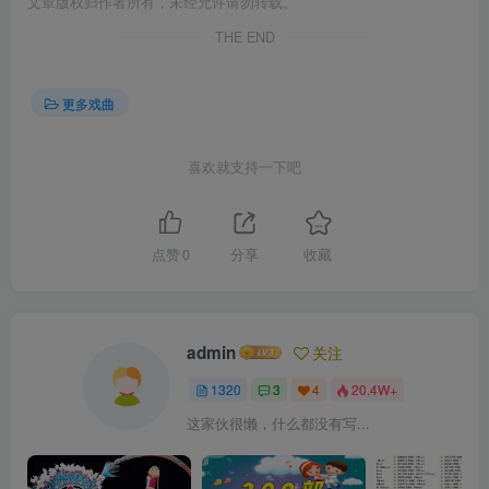
文章版权归作者所有，未经允许请勿转载。
THE END
更多戏曲
喜欢就支持一下吧
点赞
0
分享
收藏
admin
关注
1320
3
4
20.4W+
这家伙很懒，什么都没有写...