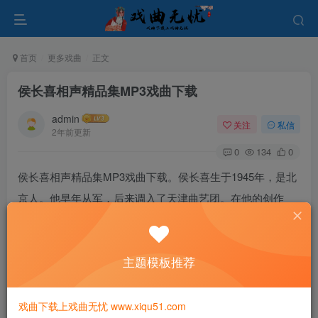
首页
更多戏曲
正文
侯长喜相声精品集MP3戏曲下载
admin
关注
私信
2年前更新
0
134
0
侯长喜相声精品集MP3戏曲下载。侯长喜生于1945年，是北
京人。他早年从军，后来调入了天津曲艺团。在他的创作
中，他不仅基本功扎实，而且努力贴近时代潮流，与时俱
进，自编自演。他的相声段子都是自己创作的作品。他曾拜
主题模板推荐
阎笑儒为师，是马三立的再传弟子。
戏曲下载上戏曲无忧 www.xiqu51.com