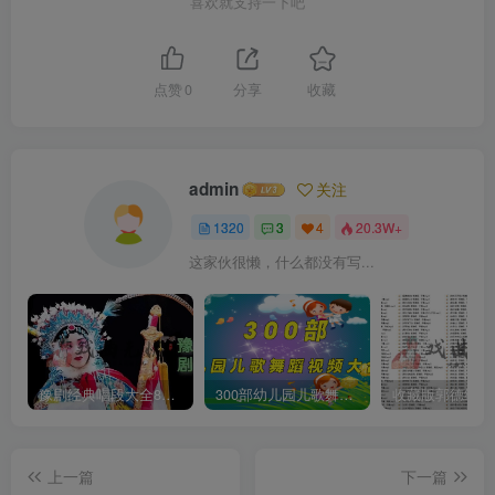
喜欢就支持一下吧
点赞
0
分享
收藏
admin
关注
1320
3
4
20.3W+
这家伙很懒，什么都没有写...
豫剧经典唱段大全850首mp3打包戏曲下载
300部幼儿园儿歌舞蹈视频大合集
上一篇
下一篇