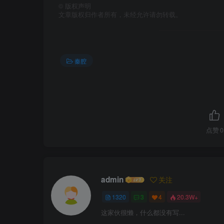
©
版权声明
文章版权归作者所有，未经允许请勿转载。
秦腔
点赞
0
admin
关注
1320
3
4
20.3W+
这家伙很懒，什么都没有写...