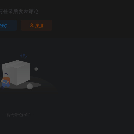
请登录后发表评论
登录
注册
暂无评论内容