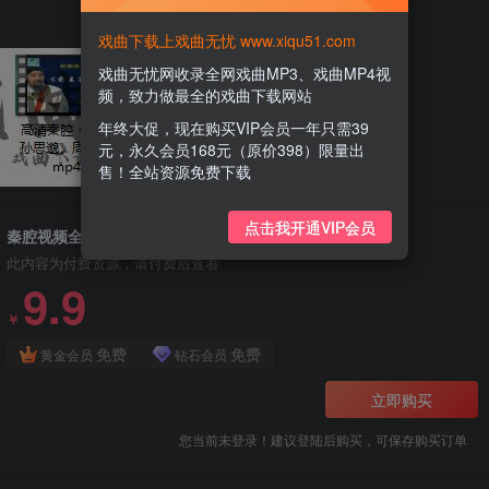
戏曲下载上戏曲无忧 www.xiqu51.com
戏曲无忧网收录全网戏曲MP3、戏曲MP4视
频，致力做最全的戏曲下载网站
年终大促，现在购买VIP会员一年只需39
元，永久会员168元（原价398）限量出
售！全站资源免费下载
点击我开通VIP会员
秦腔视频全本mp4格式打包戏曲下载第三辑
此内容为付费资源，请付费后查看
9.9
￥
免费
免费
黄金会员
钻石会员
立即购买
您当前未登录！建议登陆后购买，可保存购买订单