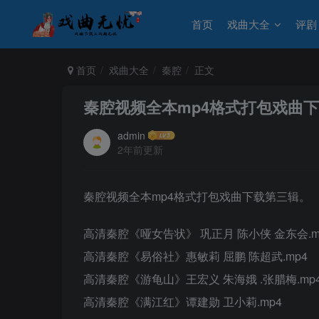
首页
戏曲大全
评剧
首页
戏曲大全
秦腔
正文
秦腔视频全本mp4格式打包戏曲
admin
2年前更新
秦腔视频全本mp4格式打包戏曲下载第三辑。
高清秦腔《哑女告状》 巩正月 陈小侠 金东会.m
高清秦腔《易俗社》惠敏莉 屈鹏 陈超武.mp4
高清秦腔《游龟山》王宏义 朱海娥 .张腊梅.mp
高清秦腔《满江红》谭建勋 卫小莉.mp4