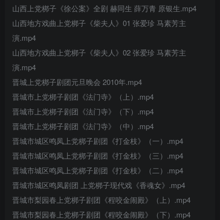
山西上党梆子《徐公案》全剧 赫同生 薛万青 原银生.mp4
山西地方戏曲上党梆子《柴夫人》01 张爱珍 马素芳主
演.mp4
山西地方戏曲上党梆子《柴夫人》02 张爱珍 马素芳主
演.mp4
晋城上党梆子剧团元旦晚会 2010年.mp4
晋城市上党梆子剧团《法门寺》（上）.mp4
晋城市上党梆子剧团《法门寺》（下）.mp4
晋城市上党梆子剧团《法门寺》（中）.mp4
晋城市城区鸣凤上党梆子剧团《打金枝》（一）.mp4
晋城市城区鸣凤上党梆子剧团《打金枝》（三）.mp4
晋城市城区鸣凤上党梆子剧团《打金枝》（二）.mp4
晋城市城区鸣凤剧团 上党梆子现代戏《香魂女》.mp4
晋城市梨园春上党梆子剧团《程咬金闹殿》（上）.mp4
晋城市梨园春上党梆子剧团《程咬金闹殿》（下）.mp4