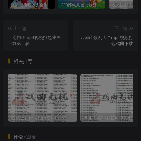
豫剧经典唱段大全850首mp3打包戏曲下载
300部幼儿园儿歌舞蹈视频大合集
上一篇
下一篇
上党梆子mp4视频打包戏曲
云南山歌剧大全mp4视频打
下载第二辑
包戏曲下载
相关推荐
收藏版郭德纲相声专辑mp3打包戏曲下载
评论
抢沙发