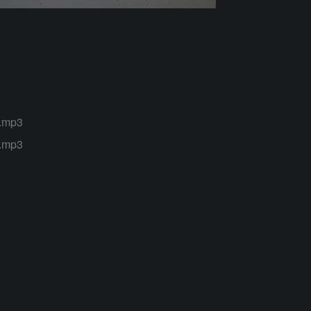
3
3
mp3
mp3