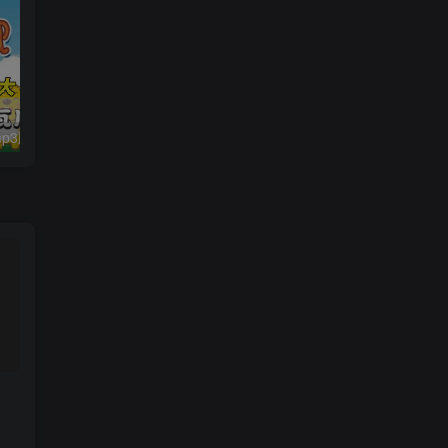
贝瓦儿歌大全mp3版346首打包下载
小猪佩奇1-7季共计223集MP4视频中文版