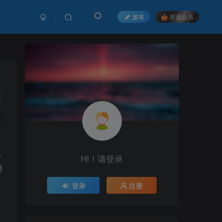
发布
开通会员
钱
生
HI！请登录
用
登录
注册