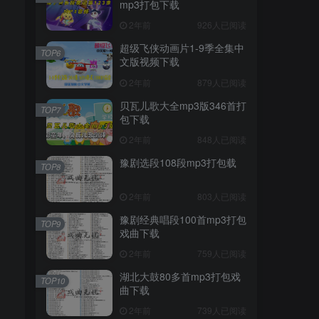
mp3打包下载
2年前
926人已阅读
超级飞侠动画片1-9季全集中
TOP6
文版视频下载
2年前
879人已阅读
贝瓦儿歌大全mp3版346首打
TOP7
包下载
2年前
848人已阅读
豫剧选段108段mp3打包载
TOP8
2年前
803人已阅读
豫剧经典唱段100首mp3打包
TOP9
戏曲下载
2年前
759人已阅读
湖北大鼓80多首mp3打包戏
TOP10
曲下载
2年前
739人已阅读