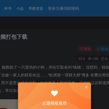
评书
小品
早教资源
登录/注册/找回密码
音频打包下载
关注
私信
0
136
0
，她救助了一只受伤的小狗，并给它取名叫“钱钱”。没想到，钱
吉娅一家人的财富命运……“欧洲第一理财大师”博多·舍费尔用
，而不是受金钱的支配；如何像富人那样思考，正确地认识和使
法，早日实现财务自由。
主题模板推荐