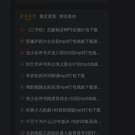
更多推荐
最近更新
猜你喜欢
《三字经》启蒙精讲MP3音频打包下载
1
安徽庐剧大全全剧mp3打包戏曲下载第一辑
2
张少佐评书天龙八部200回mp3打包戏曲下载
3
刘兰芳评书风尘侠义图全97回mp3戏曲下载
4
辛弃疾的诗词朗诵mp3打包下载
5
潮剧视频全剧高清mp4打包戏曲下载第十一辑
6
张少佐评书隋唐英雄全153回mp3戏曲下载
7
经典少儿歌曲180首联唱版mp3打包下载
8
十万个为什么(少年版)6-18岁25集高清MP4
9
京剧电影工程赵氏孤儿秦香莲等3部打包戏曲下载
10