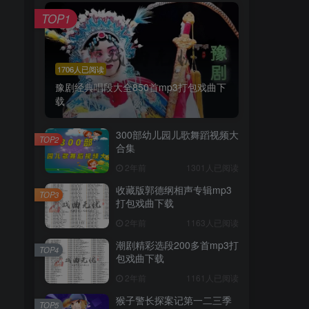
TOP1
1706人已阅读
豫剧经典唱段大全850首mp3打包戏曲下
载
300部幼儿园儿歌舞蹈视频大
TOP2
合集
2年前
1301人已阅读
收藏版郭德纲相声专辑mp3
TOP3
打包戏曲下载
2年前
1163人已阅读
潮剧精彩选段200多首mp3打
TOP4
包戏曲下载
2年前
1161人已阅读
猴子警长探案记第一二三季
TOP5