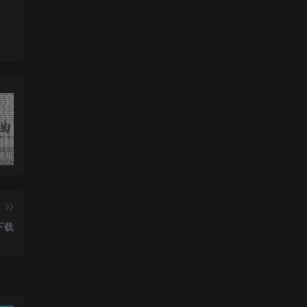
收藏版郭德纲相声专辑mp3打包戏曲下载
潮剧精彩选段200多首mp3打包戏曲下载
猴子警长探案记第一二三季mp3打包下载
篇
下载