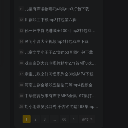
儿童有声读物哪吒46集mp3打包下载
11
川剧戏曲下载mp3打包第六辑
12
孙一评书肖飞进城全100回mp3打包戏曲下载
13
民间小调大全视频mp4打包戏曲下载
14
儿童文学小王子27集mp3音频打包下载
15
戏曲京剧大典老唱片精华271首MP3戏曲下载
16
亲宝儿歌之好习惯系列全30集MP4下载
17
河南曲剧全场戏五福临门等mp4视频全剧戏曲下载
18
中华德育故事有声书MP3全集197集打包下载
19
胡小闹爆笑脱口秀:千古名句篇198集mp3下载
20
1
2
3
…
66
跳转