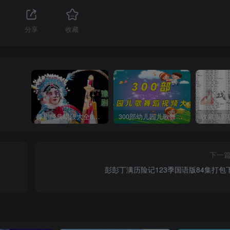
分享
收藏
豫剧经典唱段大全850首mp3打包戏曲下载
300部幼儿园儿歌舞蹈视频大合集
下一
彭彭丁满历险记123季国语版84集打包