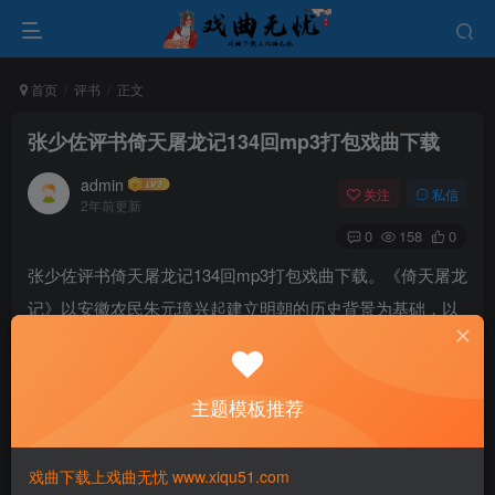
首页
评书
正文
张少佐评书倚天屠龙记134回mp3打包戏曲下载
admin
关注
私信
2年前更新
0
158
0
张少佐评书倚天屠龙记134回mp3打包戏曲下载。《倚天屠龙
记》以安徽农民朱元璋兴起建立明朝的历史背景为基础，以
张无忌的成长经历为主线，描绘了江湖上各个门派和各种人
物之间的恩怨情仇。小说将中国历史上元朝的兴衰与江湖道
主题模板推荐
义、恩仇等复杂情感交织在一起。
戏曲下载上戏曲无忧 www.xiqu51.com