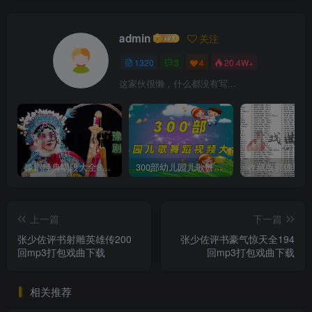
admin
关注
1320
3
4
20.4W+
这家伙很懒，什么都没有写...
豫剧经典唱段大全850首mp3打包戏曲下载
300部幼儿园儿歌舞蹈视频大合集
上一篇
下一篇
张少佐评书射雕英雄传200
张少佐评书豪气惊天全194
回mp3打包戏曲下载
回mp3打包戏曲下载
相关推荐