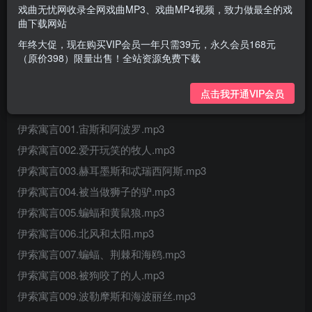
戏曲无忧网收录全网戏曲MP3、戏曲MP4视频，致力做最全的戏
曲下载网站
年终大促，现在购买VIP会员一年只需39元，永久会员168元
（原价398）限量出售！全站资源免费下载
点击我开通VIP会员
伊索寓言001.宙斯和阿波罗.mp3
伊索寓言002.爱开玩笑的牧人.mp3
伊索寓言003.赫耳墨斯和忒瑞西阿斯.mp3
伊索寓言004.被当做狮子的驴.mp3
伊索寓言005.蝙蝠和黄鼠狼.mp3
伊索寓言006.北风和太阳.mp3
伊索寓言007.蝙蝠、荆棘和海鸥.mp3
伊索寓言008.被狗咬了的人.mp3
伊索寓言009.波勒摩斯和海波丽丝.mp3