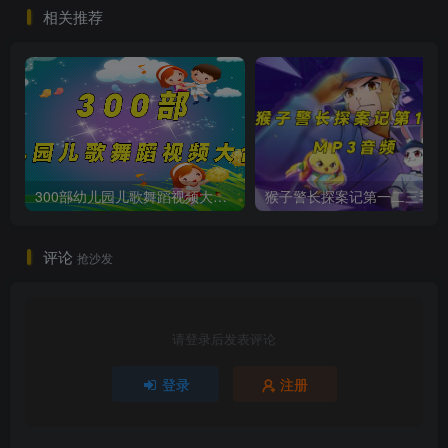
相关推荐
300部幼儿园儿歌舞蹈视频大合集
猴子警长
评论
抢沙发
请登录后发表评论
登录
注册