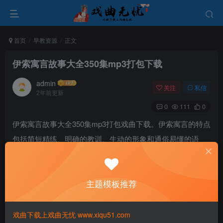
首页
早教资源
正文
伊索寓言故事大全350集mp3打包下载
admin
关注
私信
2年前更新
0
111
0
伊索寓言故事大全350集mp3打包戏曲下载。伊索寓言的特点
包括简短精练、明确的教训、生动的形象和通俗易懂的语
言。它们常常被用于教育和启发，不仅适合儿童阅读，也能
够让成年人从中获得启示。
主题模板推荐
戏曲下载上戏曲无忧 www.xiqu51.com