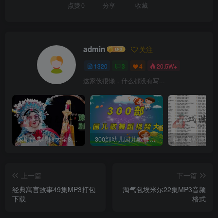
点赞
0
分享
收藏
admin
关注
1320
3
4
20.5W+
这家伙很懒，什么都没有写...
豫剧经典唱段大全850首mp3打包戏曲下载
300部幼儿园儿歌舞蹈视频大合集
上一篇
下一篇
经典寓言故事49集MP3打包
淘气包埃米尔22集MP3音频
下载
格式