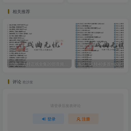
相关推荐
经典二人转正戏全集20部音频MP3打包戏曲下载
评论
抢沙发
请登录后发表评论
登录
注册