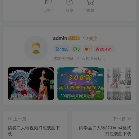
点赞
1
分享
收藏
admin
关注
1320
3
4
20.4W+
这家伙很懒，什么都没有写...
豫剧经典唱段大全850首mp3打包戏曲下载
300部幼儿园儿歌舞蹈视频大合集
上一篇
下一篇
搞笑二人转视频打包戏曲下
闫学晶二人转2CDmp4格式
载
打包戏曲下载