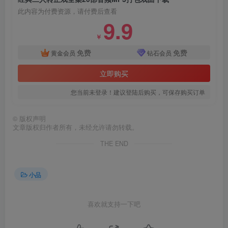
此内容为付费资源，请付费后查看
9.9
￥
免费
免费
黄金会员
钻石会员
立即购买
您当前未登录！建议登陆后购买，可保存购买订单
©
版权声明
文章版权归作者所有，未经允许请勿转载。
THE END
小品
喜欢就支持一下吧