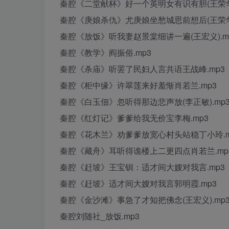
秦腔《二堂献杯》好一个英明女有识有胆(王荣华)
秦腔《庚娘杀仇》尤庚娘坐愁城思前想后(王荣华)
秦腔《放饭》听我妻赵景棠细讲一遍(王宏义).m
秦腔《教学》阎振俗.mp3
秦腔《杀庙》听罢了民妇人言共语王战峰.mp3
秦腔《柜中缘》许翠莲来好羞惭肖若兰.mp3
秦腔《白玉佃》忽听得那边悲声放(李正敏).mp
秦腔《红灯记》爹爹给我无价宝李梅.mp3
秦腔《花木兰》劝爹爹放宽心村头站稳丁小玲.m
秦腔《藏舟》耳听得谯楼上二更四点肖若兰.mp
秦腔《赶坡》王宝钏：适才间大嫂对我言.mp3
秦腔《赶坡》适才间大嫂对我言郭明霞.mp3
秦腔《金沙滩》事急了才知把佛念(王宏义).mp
秦腔刘随社_放饭.mp3