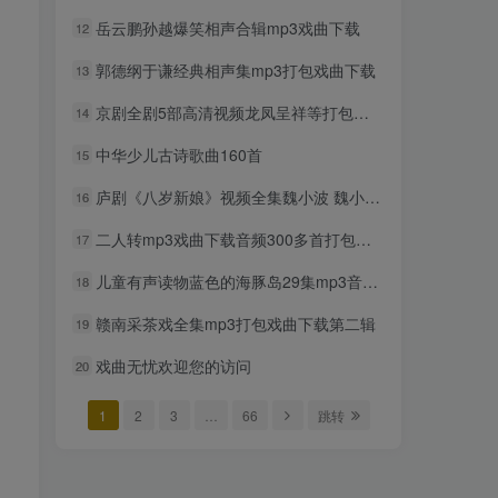
mp3打包下载
岳云鹏孙越爆笑相声合辑mp3戏曲下载
12
2年前
922人已阅读
郭德纲于谦经典相声集mp3打包戏曲下载
13
超级飞侠动画片1-9季全集中
TOP6
文版视频下载
京剧全剧5部高清视频龙凤呈祥等打包戏曲下载
14
2年前
875人已阅读
中华少儿古诗歌曲160首
15
贝瓦儿歌大全mp3版346首打
TOP7
包下载
庐剧《八岁新娘》视频全集魏小波 魏小五 钱梦洁
16
2年前
845人已阅读
二人转mp3戏曲下载音频300多首打包戏曲下载
17
豫剧选段108段mp3打包载
TOP8
儿童有声读物蓝色的海豚岛29集mp3音频打包下载
18
2年前
800人已阅读
赣南采茶戏全集mp3打包戏曲下载第二辑
19
豫剧经典唱段100首mp3打包
TOP9
戏曲下载
戏曲无忧欢迎您的访问
20
2年前
758人已阅读
1
2
3
…
66
跳转
湖北大鼓80多首mp3打包戏
TOP10
曲下载
2年前
739人已阅读