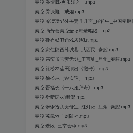
秦腔 乔慷慨-穷乐观之二.mp3
秦腔 乔慷慨－戒烟.mp3
秦腔 冷凄凄郊外哭妻几几声_任哲中_中国秦腔俱
秦腔 商芳会秦腔全场精选唱段_.mp3
秦腔 孙存蝶丑角戏塔玲珑.mp3
秦腔 家住陕西韩城县_武西民_秦腔.mp3
秦腔 寒窑虽苦妻无怨_王宝钏_旦角_秦腔.mp3
秦腔 徐松林蓝田演出《搬砖》.mp3
秦腔 徐松林（说实话）.mp3
秦腔 晋福长《十八姐拜寿》.mp3
秦腔 樊新民-劝新郎.mp3
秦腔 爹爹给我无价宝_红灯记_旦角_秦腔.mp3
秦腔 苏武牧羊刘随社.mp3
秦腔 选段_三堂会审.mp3