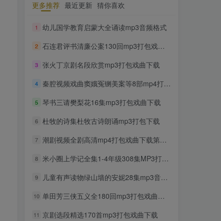
更多推荐
最近更新
猜你喜欢
TOP1
幼儿国学教育启蒙大全诵读mp3音频格式
1
石连君评书清廉公案130回mp3打包戏曲下载
2
1699人已阅读
豫剧经典唱段大全850首mp3打包戏曲下
张火丁京剧名段欣赏mp3打包戏曲下载
3
载
秦腔视频戏曲窦娥冤铡美案等8部mp4打包戏曲下载
4
300部幼儿园儿歌舞蹈视频大
TOP2
琴书三请樊梨花16集mp3打包戏曲下载
5
合集
2年前
1297人已阅读
杜牧的诗集杜牧古诗朗诵mp3打包下载
6
收藏版郭德纲相声专辑mp3
潮剧视频全剧高清mp4打包戏曲下载第四辑
TOP3
7
打包戏曲下载
米小圈上学记全集1-4年级308集MP3打包下载
8
2年前
1160人已阅读
潮剧精彩选段200多首mp3打
儿童有声读物绿山墙的安妮28集mp3音频打包下载
9
TOP4
包戏曲下载
单田芳三侠五义全180回mp3打包戏曲下载
10
2年前
1157人已阅读
京剧选段精选170首mp3打包戏曲下载
猴子警长探案记第一二三季
11
TOP5