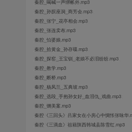
秦腔_喝喊一声绑帐外.mp3
秦腔_孙膑座洞_商芳会.mp3
秦腔_张宁_花亭相会.mp3
秦腔_张连卖布.mp3
秦腔_怕婆娘.mp3
秦腔_拾黄金_孙存碟.mp3
秦腔_探窑_王宝钏_老娘不必泪纷纷.mp3
秦腔_教学.mp3
秦腔_断桥.mp3
秦腔_杨凤兰_五典坡.mp3
秦腔_选段_手抱孙女好_血泪仇_戏曲.mp3
秦腔_铡美案.mp3
秦腔《三回头》吕家女在小房心中惆怅张咏华.m
秦腔《三滴血》祖籍陕西韩城县陈雪红.mp3