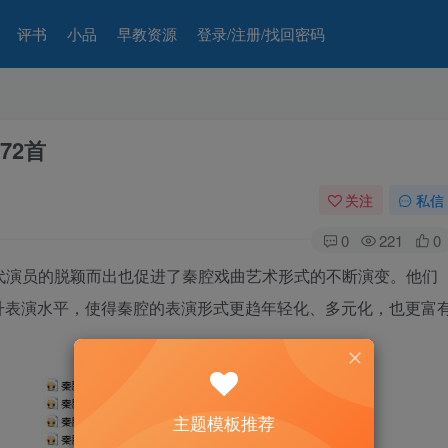
评书
小品
早教资源
登录/注册/找回密码
72首
关注
私信
0
221
0
生代演员的脱颖而出也促进了秦腔戏曲艺术形式的不断演变。他们
升表演水平，使得秦腔的表演形式更趋年轻化、多元化，也更富
主题模板推荐