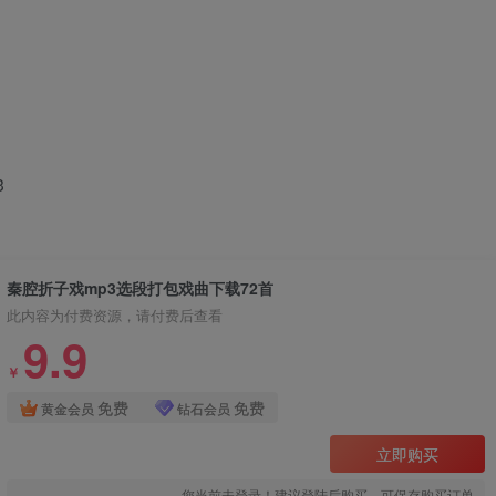
3
秦腔折子戏mp3选段打包戏曲下载72首
此内容为付费资源，请付费后查看
9.9
￥
免费
免费
黄金会员
钻石会员
立即购买
您当前未登录！建议登陆后购买，可保存购买订单