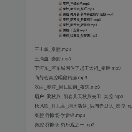
三击掌_秦腔.mp3
三滴血_秦腔.mp3
下河东_河东城困住了赵王太祖_秦腔.mp3
商芳会秦腔唱段精选.mp3
戏曲_秦腔_周仁回府_夜逃.mp3
眉户_梁秋燕_阳春儿天秋燕去田_秦腔.mp3
秋风吹_月儿高_湖水浩荡_洪湖赤卫队_秦腔.mp
秦腔 乔慷慨-学雷锋.mp3
秦腔 乔慷慨-穷乐观之一.mp3