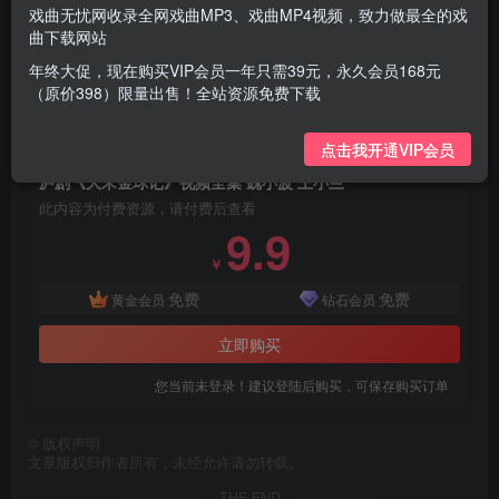
大宋金球记6 魏小波 王小兰.mp4
戏曲无忧网收录全网戏曲MP3、戏曲MP4视频，致力做最全的戏
曲下载网站
年终大促，现在购买VIP会员一年只需39元，永久会员168元
（原价398）限量出售！全站资源免费下载
点击我开通VIP会员
付费资源
庐剧《大宋金球记》视频全集 魏小波 王小兰
此内容为付费资源，请付费后查看
9.9
￥
免费
免费
黄金会员
钻石会员
立即购买
您当前未登录！建议登陆后购买，可保存购买订单
©
版权声明
文章版权归作者所有，未经允许请勿转载。
THE END