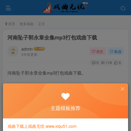
首页
更多戏曲
正文
河南坠子郭永章全集mp3打包戏曲下载
admin
关注
私信
2年前更新
0
119
0
河南坠子郭永章全集mp3打包戏曲下载。
主题模板推荐
戏曲下载上戏曲无忧 www.xiqu51.com