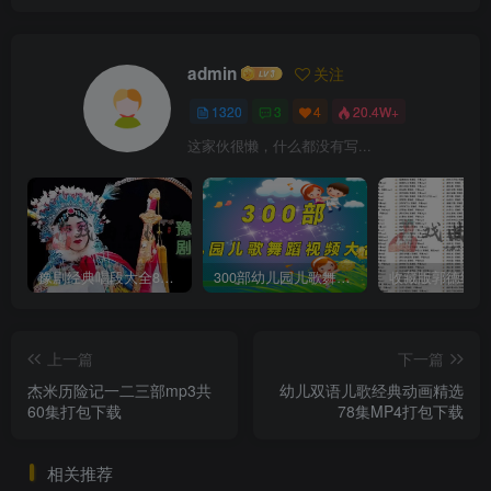
admin
关注
1320
3
4
20.4W+
这家伙很懒，什么都没有写...
豫剧经典唱段大全850首mp3打包戏曲下载
300部幼儿园儿歌舞蹈视频大合集
上一篇
下一篇
杰米历险记一二三部mp3共
幼儿双语儿歌经典动画精选
60集打包下载
78集MP4打包下载
相关推荐