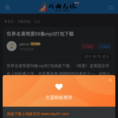
首页
早教资源
正文
世界名著简爱59集mp3打包下载
admin
关注
私信
2年前更新
0
73
0
世界名著简爱59集mp3打包戏曲下载。《简爱》是英国文学
史上的经典之作，也是夏洛蒂·勃朗特的代表作之一。这部小
说探讨了许多19世纪英国社会的重要议题，如阶级固化、女
性地位、宗教信仰等，对当时的文学和社会产生了深远的影
主题模板推荐
响。同时，它塑造了一个充满个性和独立思考的女性形象，
影响了后世的女性文学创作，并被视为女性主义文学的经典
之作。
戏曲下载上戏曲无忧 www.xiqu51.com