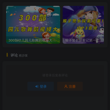
300部幼儿园儿歌舞蹈视频大合集
猴子警长
评论
抢沙发
请登录后发表评论
登录
注册