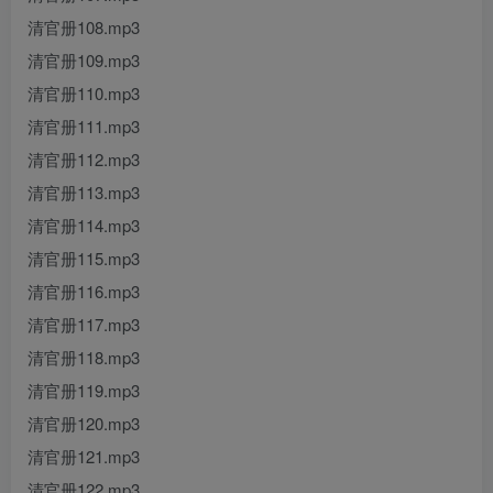
清官册108.mp3
清官册109.mp3
清官册110.mp3
清官册111.mp3
清官册112.mp3
清官册113.mp3
清官册114.mp3
清官册115.mp3
清官册116.mp3
清官册117.mp3
清官册118.mp3
清官册119.mp3
清官册120.mp3
清官册121.mp3
清官册122.mp3