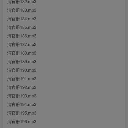
清官册182.mp3
清官册183.mp3
清官册184.mp3
清官册185.mp3
清官册186.mp3
清官册187.mp3
清官册188.mp3
清官册189.mp3
清官册190.mp3
清官册191.mp3
清官册192.mp3
清官册193.mp3
清官册194.mp3
清官册195.mp3
清官册196.mp3