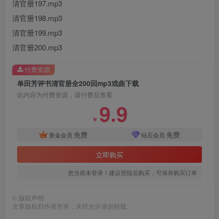
清官册197.mp3
清官册198.mp3
清官册199.mp3
清官册200.mp3
付费资源
单田芳评书清官册全200回mp3戏曲下载
此内容为付费资源，请付费后查看
9.9
￥
免费
免费
黄金会员
钻石会员
立即购买
您当前未登录！建议登陆后购买，可保存购买订单
©
版权声明
文章版权归作者所有，未经允许请勿转载。