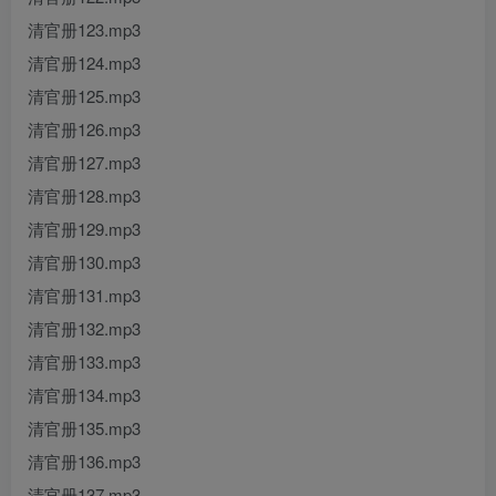
清官册123.mp3
清官册124.mp3
清官册125.mp3
清官册126.mp3
清官册127.mp3
清官册128.mp3
清官册129.mp3
清官册130.mp3
清官册131.mp3
清官册132.mp3
清官册133.mp3
清官册134.mp3
清官册135.mp3
清官册136.mp3
清官册137.mp3