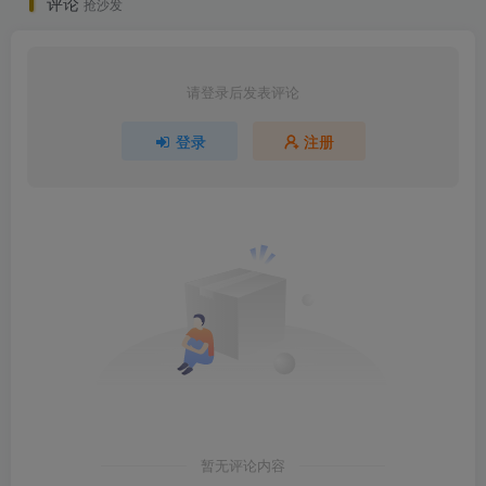
评论
抢沙发
请登录后发表评论
登录
注册
暂无评论内容