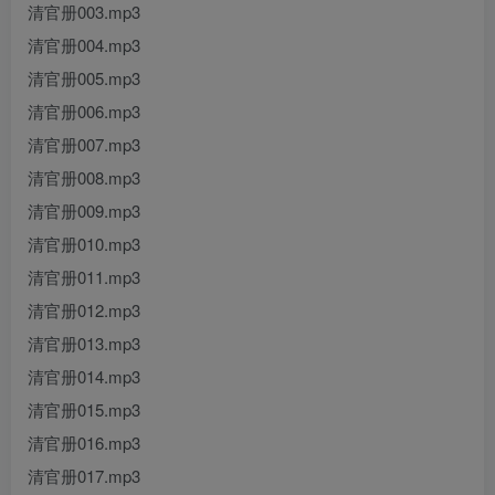
清官册003.mp3
清官册004.mp3
清官册005.mp3
清官册006.mp3
清官册007.mp3
清官册008.mp3
清官册009.mp3
清官册010.mp3
清官册011.mp3
清官册012.mp3
清官册013.mp3
清官册014.mp3
清官册015.mp3
清官册016.mp3
清官册017.mp3