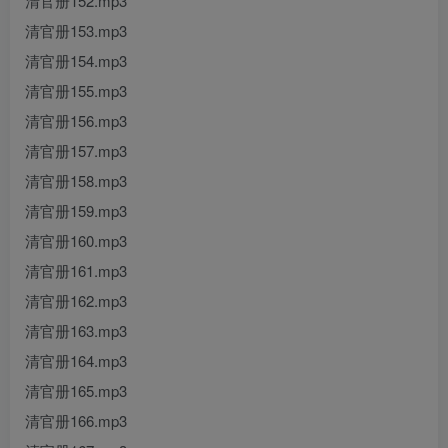
清官册152.mp3
清官册153.mp3
清官册154.mp3
清官册155.mp3
清官册156.mp3
清官册157.mp3
清官册158.mp3
清官册159.mp3
清官册160.mp3
清官册161.mp3
清官册162.mp3
清官册163.mp3
清官册164.mp3
清官册165.mp3
清官册166.mp3