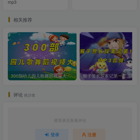
mp3
相关推荐
300部幼儿园儿歌舞蹈视频大合集
猴子警长
评论
抢沙发
请登录后发表评论
登录
注册