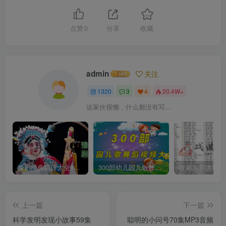
点赞
0
分享
收藏
admin
关注
1320
3
4
20.4W+
这家伙很懒，什么都没有写...
豫剧经典唱段大全850首mp3打包戏曲下载
300部幼儿园儿歌舞蹈视频大合集
上一篇
下一篇
科学发明发现小故事59集
聪明的小问号70集MP3音频