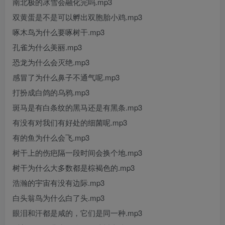
南北极的冰雪会融化完吗.mp3
双黄蛋是不是可以孵出双胞胎小鸡.mp3
啄木鸟为什么要啄树干.mp3
孔雀为什么美丽.mp3
恐龙为什么会灭绝.mp3
感冒了为什么鼻子不通气呢.mp3
打扮成白鸽的乌鸦.mp3
斑马是有白条纹的黑马还是有黑条.mp3
有没有对我们有好处的细菌呢.mp3
有的鱼为什么会飞.mp3
树干上的伤疤隔一段时间会换个地.mp3
树干为什么大多数都是棕褐色的.mp3
浩瀚的宇宙有没有边际.mp3
白头翁鸟为什么白了头.mp3
眼泪和汗都是咸的，它们是同一种.mp3