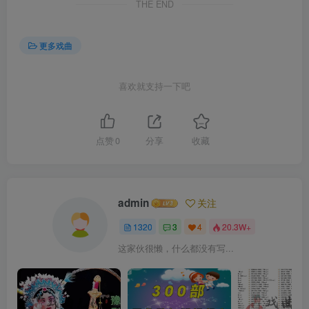
THE END
更多戏曲
喜欢就支持一下吧
点赞
0
分享
收藏
admin
关注
1320
3
4
20.3W+
这家伙很懒，什么都没有写...