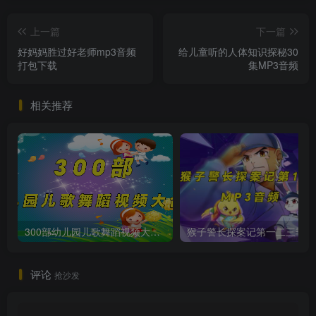
上一篇
下一篇
好妈妈胜过好老师mp3音频
给儿童听的人体知识探秘30
打包下载
集MP3音频
相关推荐
300部幼儿园儿歌舞蹈视频大合集
猴子警长
评论
抢沙发