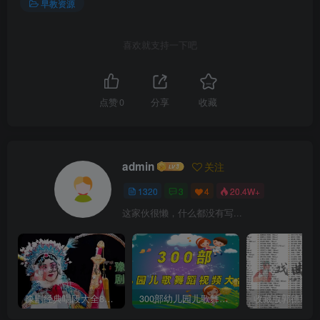
早教资源
喜欢就支持一下吧
点赞
0
分享
收藏
admin
关注
1320
3
4
20.4W+
这家伙很懒，什么都没有写...
豫剧经典唱段大全850首mp3打包戏曲下载
300部幼儿园儿歌舞蹈视频大合集