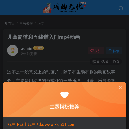
首页
早教资源
正文
儿童简谱和五线谱入门mp4动画
admin
关注
私信
2年前更新
0
61
0
这不是一般意义上的动画片，除了有生动有趣的动画故事
外，主要是用动画的形式介绍一些乐理、识谱、乐器演奏、
训练乐感、理解音乐情绪、分辨音乐角色等知识，用动画这
种孩子们喜欢的、易于接爱的形式来表现看似枯燥的内容，
主题模板推荐
可以使学习达到事半功倍的效果。同时这也是一套不用家长
辅导，孩子能够独立学习的教学片。
戏曲下载上戏曲无忧 www.xiqu51.com