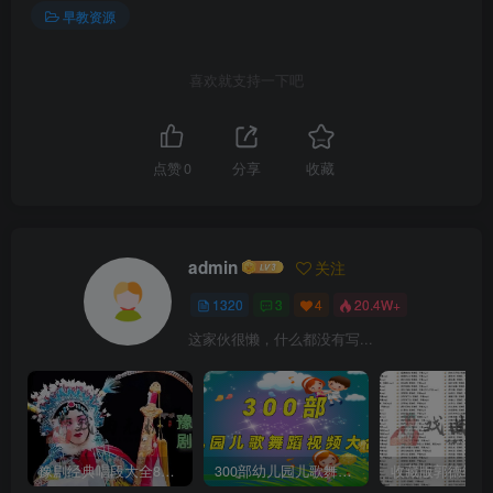
早教资源
喜欢就支持一下吧
点赞
0
分享
收藏
admin
关注
1320
3
4
20.4W+
这家伙很懒，什么都没有写...
豫剧经典唱段大全850首mp3打包戏曲下载
300部幼儿园儿歌舞蹈视频大合集