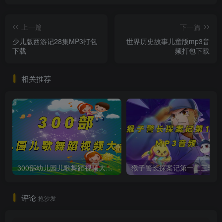
上一篇
下一篇
少儿版西游记28集MP3打包
世界历史故事儿童版mp3音
下载
频打包下载
相关推荐
300部幼儿园儿歌舞蹈视频大合集
猴子警长
评论
抢沙发