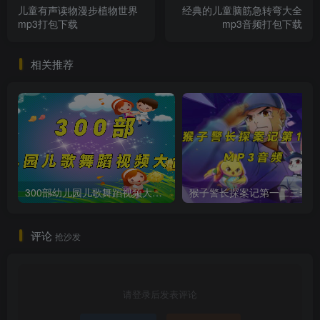
儿童有声读物漫步植物世界
经典的儿童脑筋急转弯大全
mp3打包下载
mp3音频打包下载
相关推荐
300部幼儿园儿歌舞蹈视频大合集
猴子警长
评论
抢沙发
请登录后发表评论