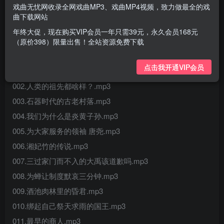
戏曲无忧网收录全网戏曲MP3、戏曲MP4视频，致力做最全的戏
曲下载网站
年终大促，现在购买VIP会员一年只需39元，永久会员168元
（原价398）限量出售！全站资源免费下载
点击我开通VIP会员
001.世界是哪儿来的？.mp3
002.人类的祖先都啥样？.mp3
003.石器时代的古老村落.mp3
004.我们为什么是炎黄子孙.mp3
005.为大家服务的领袖 唐尧.mp3
006.湘妃竹的传说.mp3
007.三过家门而不入的大禹该道歉吗.mp3
008.为蝉让制度默哀三分钟.mp3
009.酒池肉林里的昏君.mp3
010.绑起自己祭天求雨的国王.mp3
011.最早的商人.mp3