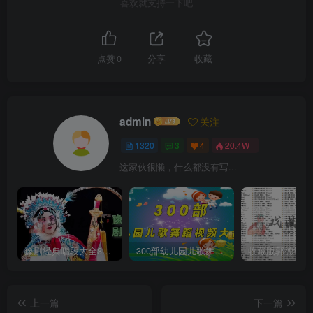
喜欢就支持一下吧
点赞
0
分享
收藏
admin
关注
1320
3
4
20.4W+
这家伙很懒，什么都没有写...
豫剧经典唱段大全850首mp3打包戏曲下载
300部幼儿园儿歌舞蹈视频大合集
上一篇
下一篇