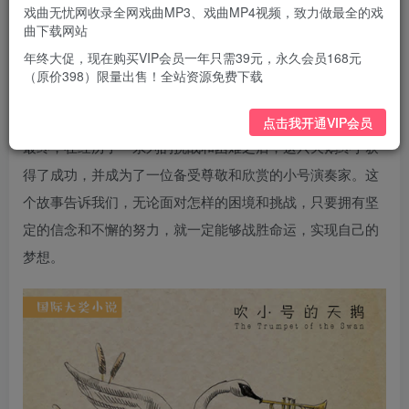
试各种方法来克服自己的缺陷。
戏曲无忧网收录全网戏曲MP3、戏曲MP4视频，致力做最全的戏
曲下载网站
通过不懈的努力和坚韧的毅力，这只天鹅逐渐发现了自己的
年终大促，现在购买VIP会员一年只需39元，永久会员168元
独特之处，并发现了自己的天赋。它学会了吹奏小号，并通
（原价398）限量出售！全站资源免费下载
过音乐来表达自己的情感和心声。
点击我开通VIP会员
最终，在经历了一系列的挑战和困难之后，这只天鹅终于获
得了成功，并成为了一位备受尊敬和欣赏的小号演奏家。这
个故事告诉我们，无论面对怎样的困境和挑战，只要拥有坚
定的信念和不懈的努力，就一定能够战胜命运，实现自己的
梦想。