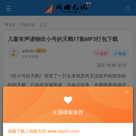
首页
早教资源
正文
儿童有声读物吹小号的天鹅17集MP3打包下载
admin
关注
私信
2年前更新
0
90
0
《吹小号的天鹅》讲述了一只生来就患有无法发声的致命缺
陷的天鹅，它如何克服困难，与命运抗争，并最终获得成功
的故事。
天鹅的生活注定充满了挑战，因为它无法像其他天鹅那样发
主题模板推荐
出美妙的歌声。然而，尽管面临着无数的困难和挑战，这只
天鹅从不放弃希望。它努力地寻找其他方式来表达自己，尝
戏曲下载上戏曲无忧 www.xiqu51.com