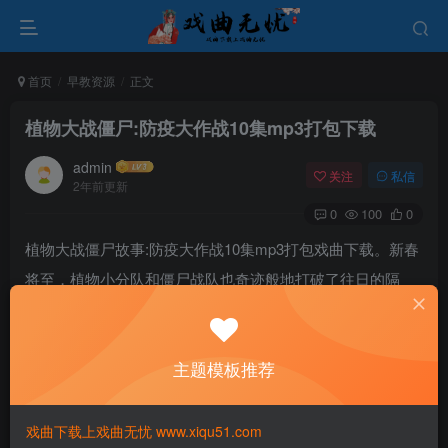
首页
早教资源
正文
植物大战僵尸:防疫大作战10集mp3打包下载
admin
关注
私信
2年前更新
0
100
0
植物大战僵尸故事:防疫大作战10集mp3打包戏曲下载。新春
将至，植物小分队和僵尸战队也奇迹般地打破了往日的隔
阂，在家里欢聚一堂，共同享受着包饺子的快乐时光。突然
间，一阵急促的电话铃声划破了这份祥和，疯狂戴夫在电话
主题模板推荐
里急匆匆地告诉大家一个了不得的消息：一种怪病正在城市
中蔓延肆虐，形势十分严峻……
戏曲下载上戏曲无忧 www.xiqu51.com