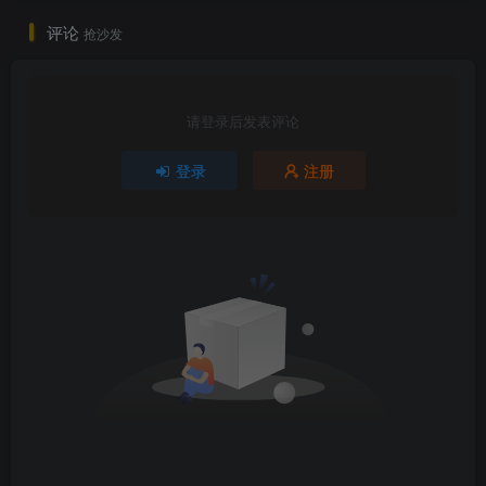
评论
抢沙发
请登录后发表评论
登录
注册