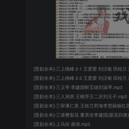
[晋剧全本]-三上桃峰 2-1 王爱爱 刘汉银 田桂兰 
[晋剧全本]-三上桃峰 2-2 王爱爱 刘汉银 田桂兰 
[晋剧全本]-三义亭 李建国靳宝雄刘淑琴.mp3
[晋剧全本]-三入洞房 王晓萍王二庆刘元子.mp3
[晋剧全本]-三审潘仁美 王桂兰郭海李慧丽杨红霞
[晋剧全本]-三请樊梨花 董美珍李建国(梨花归唐).
[晋剧全本]-上马街 谢涛.mp3