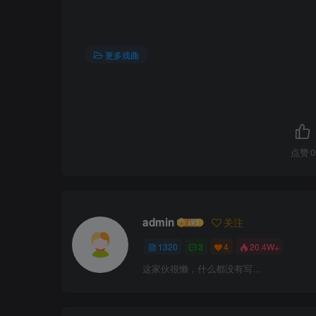
更多戏曲
点赞
0
admin
关注
1320
3
4
20.4W+
这家伙很懒，什么都没有写...