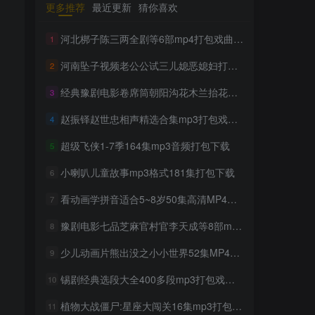
更多推荐
最近更新
猜你喜欢
TOP1
河北梆子陈三两全剧等6部mp4打包戏曲下载
1
河南坠子视频老公公试三儿媳恶媳妇打婆婆
2
1706人已阅读
豫剧经典唱段大全850首mp3打包戏曲下
经典豫剧电影卷席筒朝阳沟花木兰抬花轿五部打包戏曲下载
3
载
赵振铎赵世忠相声精选合集mp3打包戏曲下载
4
300部幼儿园儿歌舞蹈视频大
TOP2
超级飞侠1-7季164集mp3音频打包下载
5
合集
2年前
1301人已阅读
小喇叭儿童故事mp3格式181集打包下载
6
收藏版郭德纲相声专辑mp3
看动画学拼音适合5~8岁50集高清MP4打包下载
TOP3
7
打包戏曲下载
豫剧电影七品芝麻官村官李天成等8部mp4打包戏曲下载
8
2年前
1163人已阅读
潮剧精彩选段200多首mp3打
少儿动画片熊出没之小小世界52集MP4打包下载
9
TOP4
包戏曲下载
锡剧经典选段大全400多段mp3打包戏曲下载
10
2年前
1161人已阅读
植物大战僵尸:星座大闯关16集mp3打包下载
猴子警长探案记第一二三季
11
TOP5