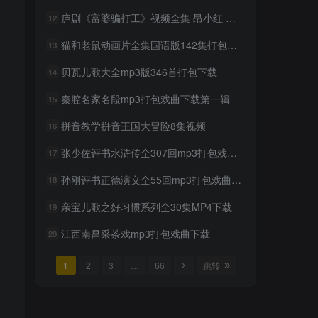
mp3打包下载
庐剧《富婆骗打工》视频全集 昂小红 刘长芳
12
2年前
926人已阅读
猫和老鼠动画片全集国语版142集打包下载
13
超级飞侠动画片1-9季全集中
TOP6
文版视频下载
贝瓦儿歌大全mp3版346首打包下载
14
2年前
879人已阅读
秦腔名家名段mp3打包戏曲下载第一辑
15
贝瓦儿歌大全mp3版346首打
TOP7
包下载
拼音教学拼音王国大冒险8集视频
16
2年前
848人已阅读
张少佐评书水浒传全307回mp3打包戏曲下载
17
豫剧选段108段mp3打包载
TOP8
孙刚评书正德演义全55回mp3打包戏曲下载
18
2年前
803人已阅读
亲宝儿歌之好习惯系列全30集MP4下载
19
豫剧经典唱段100首mp3打包
TOP9
戏曲下载
江西南昌采茶戏mp3打包戏曲下载
20
2年前
759人已阅读
1
2
3
…
66
跳转
湖北大鼓80多首mp3打包戏
TOP10
曲下载
2年前
739人已阅读