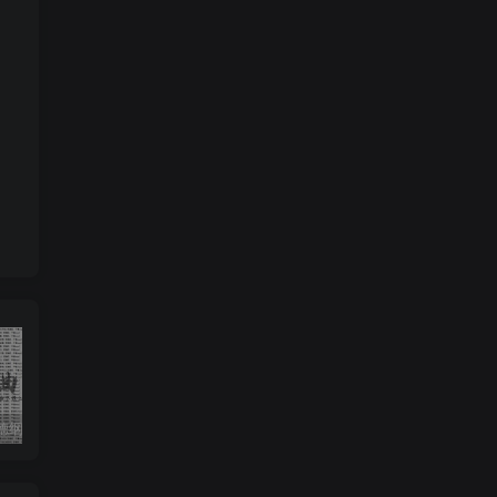
收藏版郭德纲相声专辑mp3打包戏曲下载
潮剧精彩选段200多首mp3打包戏曲下载
猴子警长探案记第一二三季mp3打包下载