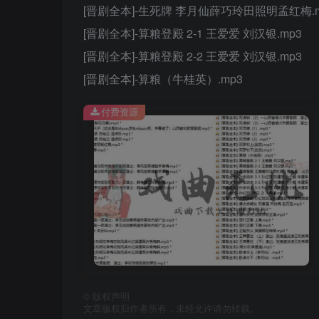
[晋剧全本]-生死牌 李月仙薛巧玲田照明孟红梅.m
[晋剧全本]-算粮登殿 2-1 王爱爱 刘汉银.mp3
[晋剧全本]-算粮登殿 2-2 王爱爱 刘汉银.mp3
[晋剧全本]-算粮（牛桂英）.mp3
付费资源
©
版权声明
文章版权归作者所有，未经允许请勿转载。