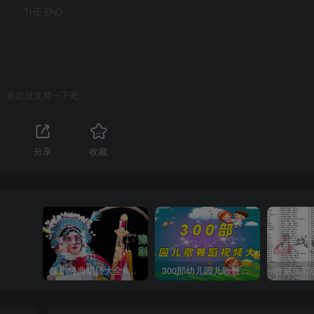
THE END
喜欢就支持一下吧
分享
收藏
豫剧经典唱段大全850首mp3打包戏曲下载
300部幼儿园儿歌舞蹈视频大合集