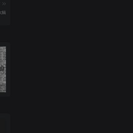
篇
六辑
中国传统相声名段经典相声大全mp3打包戏曲下载
歌仔戏［芗剧］全剧35首mp3打包戏曲下载