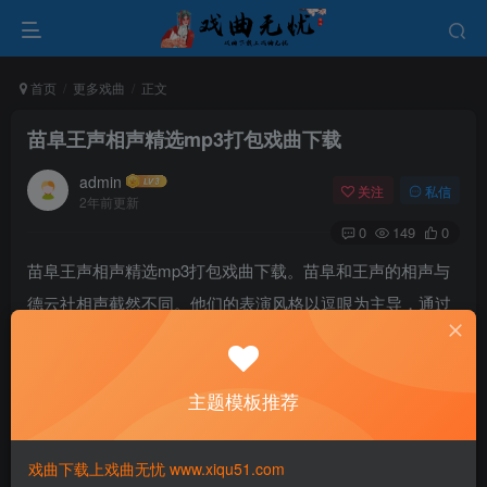
首页
更多戏曲
正文
苗阜王声相声精选mp3打包戏曲下载
admin
关注
私信
2年前更新
0
149
0
苗阜王声相声精选mp3打包戏曲下载。苗阜和王声的相声与
德云社相声截然不同。他们的表演风格以逗哏为主导，通过
逗哏的大力前冲和捧哏的“损”逗手法来引发观众的笑声，从
而营造出一种和谐平衡的氛围。然而，这种表演方式可能缺
主题模板推荐
乏一定的爆笑效果。
戏曲下载上戏曲无忧 www.xiqu51.com