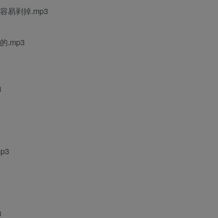
容易剥掉.mp3
.mp3
3
p3
3