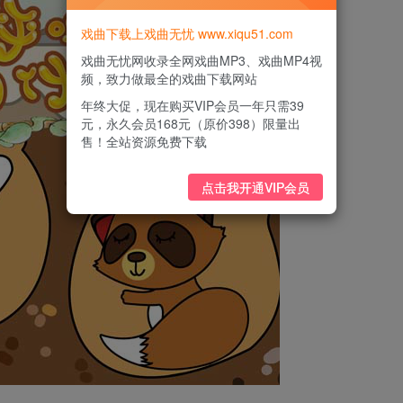
戏曲下载上戏曲无忧 www.xiqu51.com
戏曲无忧网收录全网戏曲MP3、戏曲MP4视
频，致力做最全的戏曲下载网站
年终大促，现在购买VIP会员一年只需39
元，永久会员168元（原价398）限量出
售！全站资源免费下载
点击我开通VIP会员