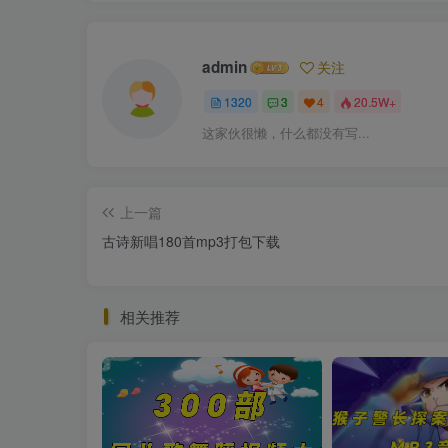
admin
关注
1320
3
4
20.5W+
这家伙很懒，什么都没有写...
上一篇
古诗新唱180首mp3打包下载
相关推荐