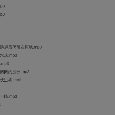
p3
p3
跳起后仍落在原地.mp3
珠.mp3
mp3
圈圈的波纹.mp3
伐过桥.mp3
降.mp3
3