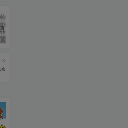
收藏版郭德纲相声专辑mp3打包戏曲下载
潮剧精彩选段200多首mp3打包戏曲下载
猴子警长探案记第一二三季mp3打包下载
篇
5集