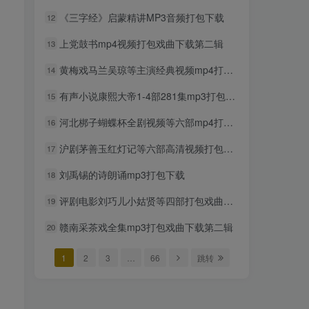
mp3打包下载
《三字经》启蒙精讲MP3音频打包下载
12
2年前
934人已阅读
上党鼓书mp4视频打包戏曲下载第二辑
13
超级飞侠动画片1-9季全集中
TOP6
文版视频下载
黄梅戏马兰吴琼等主演经典视频mp4打包戏曲下载
14
2年前
884人已阅读
有声小说康熙大帝1-4部281集mp3打包戏曲下载
15
贝瓦儿歌大全mp3版346首打
TOP7
包下载
河北梆子蝴蝶杯全剧视频等六部mp4打包戏曲下载
16
2年前
852人已阅读
沪剧茅善玉红灯记等六部高清视频打包戏曲下载
17
豫剧选段108段mp3打包载
TOP8
刘禹锡的诗朗诵mp3打包下载
18
2年前
808人已阅读
评剧电影刘巧儿小姑贤等四部打包戏曲下载
19
豫剧经典唱段100首mp3打包
TOP9
戏曲下载
赣南采茶戏全集mp3打包戏曲下载第二辑
20
2年前
762人已阅读
1
2
3
…
66
跳转
湖北大鼓80多首mp3打包戏
TOP10
曲下载
2年前
744人已阅读