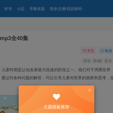
评书
小品
早教资源
登录/注册/找回密码
p3全40集
关注
私信
0
62
0
集。儿童时期是认知发展最为迅速的阶段之一。他们对于周围世界
》通过对各种问题的解答，可以引导儿童对世界的观察和思考，
主题模板推荐