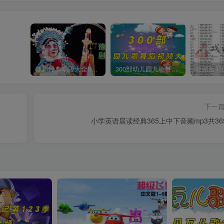
豫剧经典唱段大全850首mp3打包戏曲下载
300部幼儿园儿歌舞蹈视频大合集
下一
小学英语晨读经典365上中下音频mp3共36