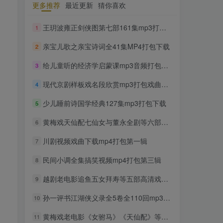
更多推荐
最近更新
猜你喜欢
TOP1
王玥波雍正剑侠图第七部161集mp3打包戏曲下载
1
亲宝儿歌之亲宝诗词全41集MP4打包下载
2
1716人已阅读
豫剧经典唱段大全850首mp3打包戏曲下
给儿童听的经济学启蒙课mp3音频打包下载
3
载
现代京剧样板戏名段欣赏mp3打包戏曲下载
4
300部幼儿园儿歌舞蹈视频大
TOP2
少儿睡前诗国学经典127集mp3打包下载
5
合集
2年前
1307人已阅读
黄梅戏天仙配七仙女与董永全剧等六部mp4打包戏曲下载
6
收藏版郭德纲相声专辑mp3
川剧视频戏曲下载mp4打包第一辑
TOP3
7
打包戏曲下载
民间小调全集搞笑视频mp4打包第三辑
8
2年前
1167人已阅读
潮剧精彩选段200多首mp3打
越剧老电影追鱼五女拜寿等五部高清戏曲下载
9
TOP4
包戏曲下载
孙一评书江湖侠义录全5卷全110回mp3打包戏曲下载
10
2年前
1163人已阅读
黄梅戏老电影《女驸马》《天仙配》等六部打包戏曲下载
猴子警长探案记第一二三季
11
TOP5