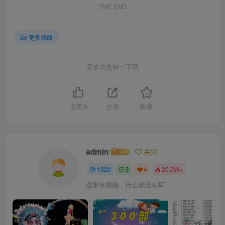
THE END
更多戏曲
喜欢就支持一下吧
点赞
0
分享
收藏
admin
关注
1320
3
4
20.5W+
这家伙很懒，什么都没有写...