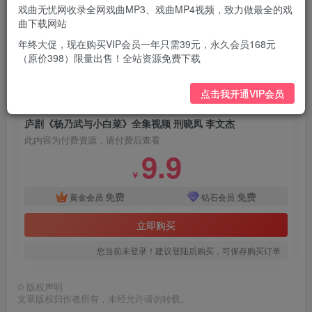
杨乃武与小白菜6 刑晓凤 李文杰.mp4
戏曲无忧网收录全网戏曲MP3、戏曲MP4视频，致力做最全的戏
曲下载网站
年终大促，现在购买VIP会员一年只需39元，永久会员168元
（原价398）限量出售！全站资源免费下载
点击我开通VIP会员
付费资源
庐剧《杨乃武与小白菜》全集视频 刑晓凤 李文杰
此内容为付费资源，请付费后查看
9.9
￥
免费
免费
黄金会员
钻石会员
立即购买
您当前未登录！建议登陆后购买，可保存购买订单
©
版权声明
文章版权归作者所有，未经允许请勿转载。