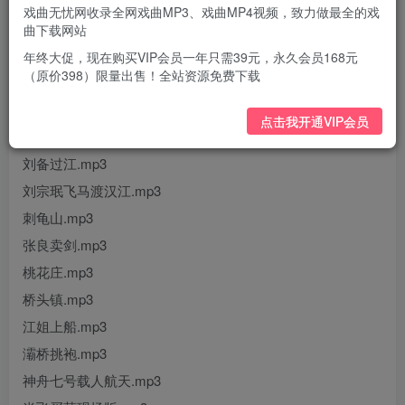
戏曲无忧网收录全网戏曲MP3、戏曲MP4视频，致力做最全的戏
曲下载网站
年终大促，现在购买VIP会员一年只需39元，永久会员168元
（原价398）限量出售！全站资源免费下载
三国演义后记.mp3
三战吕布.mp3
点击我开通VIP会员
举火招贤.mp3
刘备过江.mp3
刘宗珉飞马渡汉江.mp3
刺龟山.mp3
张良卖剑.mp3
桃花庄.mp3
桥头镇.mp3
江姐上船.mp3
灞桥挑袍.mp3
神舟七号载人航天.mp3