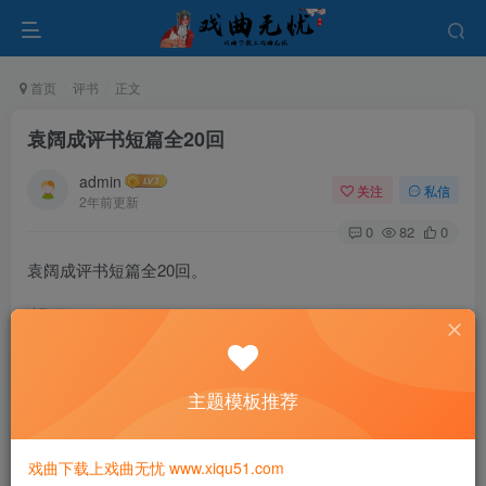
首页
评书
正文
袁阔成评书短篇全20回
admin
关注
私信
2年前更新
0
82
0
袁阔成评书短篇全20回。
主题模板推荐
戏曲下载上戏曲无忧 www.xiqu51.com