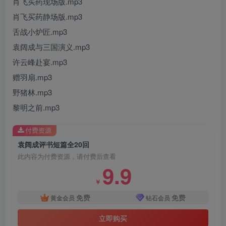
肖飞买药现场版.mp3
肖飞买药静场版.mp3
舌战小炉匠.mp3
袁阔成与三国演义.mp3
许云峰赴宴.mp3
赠羽扇.mp3
野猪林.mp3
黎明之前.mp3
付费资源
袁阔成评书短篇全20回
此内容为付费资源，请付费后查看
9.9
￥
免费
免费
黄金会员
钻石会员
立即购买