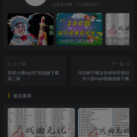
这家伙很懒，什么都没有写...
豫剧经典唱段大全850首mp3打包戏曲下载
300部幼儿园儿歌舞蹈视频大合集
上一篇
下一篇
民间小调mp3打包戏曲下载
河北梆子哑女告状和牙痕记
第二辑
共六部mp4视频戏曲下载
相关推荐