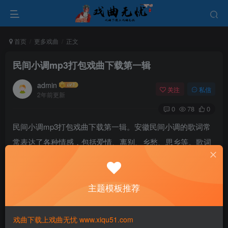
首页
更多戏曲
正文
民间小调mp3打包戏曲下载第一辑
admin
关注
私信
2年前更新
0
78
0
民间小调mp3打包戏曲下载第一辑。安徽民间小调的歌词常
常表达了各种情感，包括爱情、离别、乡愁、思乡等。歌词
简洁朴实，但却能深深触动人心，引发共鸣。
主题模板推荐
戏曲下载上戏曲无忧 www.xiqu51.com