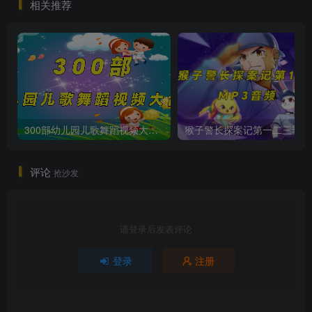
相关推荐
300部幼儿园儿歌舞蹈视频大合集
猴子警长
评论
抢沙发
请登录后发表评论
登录
注册