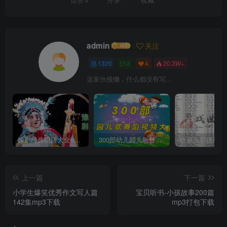
admin
关注
1320
3
4
20.3W+
这家伙很懒，什么都没有写...
豫剧经典唱段大全850首mp3打包戏曲下载
300部幼儿园儿歌舞蹈视频大合集
上一篇
下一篇
小学生爆笑优秀作文写人篇
宝贝听书-小孩故事200篇
142集mp3下载
mp3打包下载