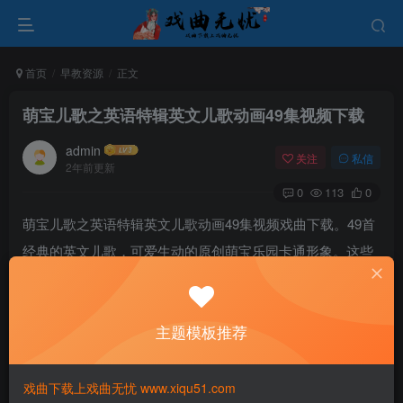
首页
早教资源
正文
萌宝儿歌之英语特辑英文儿歌动画49集视频下载
admin
关注
私信
2年前更新
0
113
0
萌宝儿歌之英语特辑英文儿歌动画49集视频戏曲下载。49首
经典的英文儿歌，可爱生动的原创萌宝乐园卡通形象。这些
儿歌节奏欢快，韵律明快，由天籁般悦耳的童声演绎。我们
的目标是让宝宝在欢乐的歌声中，愉快地学习英文，享受唱
主题模板推荐
歌和玩耍的乐趣。
戏曲下载上戏曲无忧 www.xiqu51.com