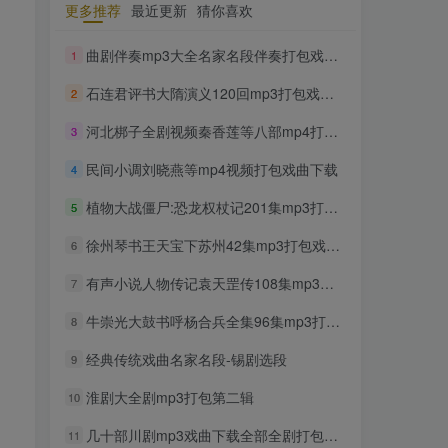
更多推荐
最近更新
猜你喜欢
TOP1
曲剧伴奏mp3大全名家名段伴奏打包戏曲下载
1
石连君评书大隋演义120回mp3打包戏曲下载
2
1716人已阅读
豫剧经典唱段大全850首mp3打包戏曲下
河北梆子全剧视频秦香莲等八部mp4打包戏曲下载
3
载
民间小调刘晓燕等mp4视频打包戏曲下载
4
300部幼儿园儿歌舞蹈视频大
TOP2
植物大战僵尸:恐龙权杖记201集mp3打包下载
5
合集
2年前
1307人已阅读
徐州琴书王天宝下苏州42集mp3打包戏曲下载
6
收藏版郭德纲相声专辑mp3
有声小说人物传记袁天罡传108集mp3打包戏曲下载
TOP3
7
打包戏曲下载
牛崇光大鼓书呼杨合兵全集96集mp3打包戏曲下载
8
2年前
1167人已阅读
潮剧精彩选段200多首mp3打
经典传统戏曲名家名段-锡剧选段
9
TOP4
包戏曲下载
淮剧大全剧mp3打包第二辑
10
2年前
1163人已阅读
几十部川剧mp3戏曲下载全部全剧打包戏曲下载
猴子警长探案记第一二三季
11
TOP5