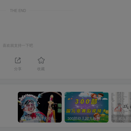
THE END
喜欢就支持一下吧
分享
收藏
豫剧经典唱段大全850首mp3打包戏曲下载
300部幼儿园儿歌舞蹈视频大合集