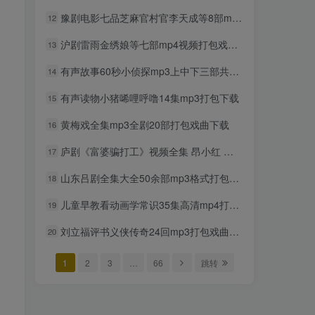
mp3打包下载
豫剧电影七品芝麻官村官李天成等8部mp4打包戏曲下载
12
2年前
935人已阅读
沪剧雷雨金绣娘等七部mp4视频打包戏曲下载
13
超级飞侠动画片1-9季全集中
TOP6
文版视频下载
有声故事60秒小侦探mp3上中下三部共166集
14
2年前
884人已阅读
有声读物小猪唏哩呼噜14集mp3打包下载
15
贝瓦儿歌大全mp3版346首打
TOP7
包下载
黄梅戏全集mp3全剧20部打包戏曲下载
16
2年前
852人已阅读
庐剧《富婆骗打工》视频全集 昂小红 刘长芳
17
豫剧选段108段mp3打包载
TOP8
山东吕剧全集大全50余部mp3格式打包戏曲下载
18
2年前
808人已阅读
儿童早教看动画学常识35集高清mp4打包下载
19
豫剧经典唱段100首mp3打包
TOP9
戏曲下载
刘立福评书义侠传奇24回mp3打包戏曲下载
20
2年前
762人已阅读
1
2
3
…
66
跳转
湖北大鼓80多首mp3打包戏
TOP10
曲下载
2年前
744人已阅读