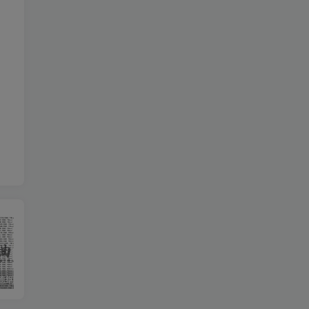
收藏版郭德纲相声专辑mp3打包戏曲下载
潮剧精彩选段200多首mp3打包戏曲下载
猴子警长探案记第一二三季mp3打包下载