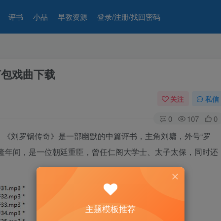
评书
小品
早教资源
登录/注册/找回密码
打包戏曲下载
关注
私信
0
107
0
载。《刘罗锅传奇》是一部幽默的中篇评书，主角刘墉，外号“罗
乾隆年间，是一位朝廷重臣，曾任仁阁大学士、太子太保，同时还
主题模板推荐