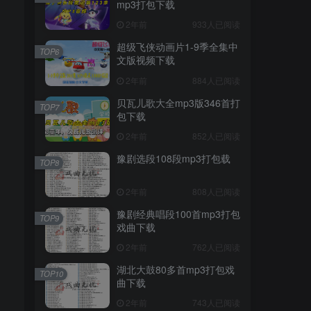
mp3打包下载
2年前
933人已阅读
超级飞侠动画片1-9季全集中
TOP6
文版视频下载
2年前
884人已阅读
贝瓦儿歌大全mp3版346首打
TOP7
包下载
2年前
852人已阅读
豫剧选段108段mp3打包载
TOP8
2年前
808人已阅读
豫剧经典唱段100首mp3打包
TOP9
戏曲下载
2年前
762人已阅读
湖北大鼓80多首mp3打包戏
TOP10
曲下载
2年前
743人已阅读