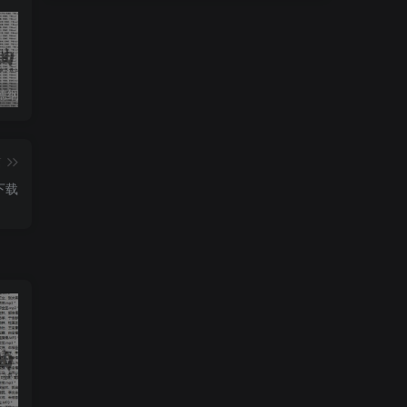
收藏版郭德纲相声专辑mp3打包戏曲下载
潮剧精彩选段200多首mp3打包戏曲下载
猴子警长探案记第一二三季mp3打包下载
篇
下载