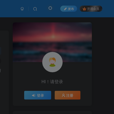
发布
开通会员
齿
HI！请登录
、
登录
注册