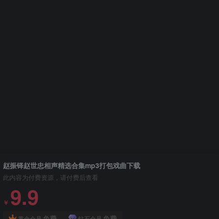
赵振铎赵世忠相声精选合集mp3打包戏曲下载
此内容为付费资源，请付费后查看
9.9
￥
免费
免费
黄金会员
钻石会员