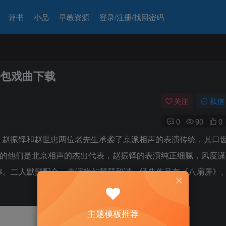
评书
小品
早教资源
登录/注册/找回密码
打包戏曲下载
关注
私信
0
90
0
。赵振铎和赵世忠两位老先生承袭了京派相声的表演传统，其口
”的他们是北京相声的杰出代表，赵振铎的表演纯正细腻，风度潇
称。二人默契配合，表演犹如琴瑟和谐，经典作品有《八扇屏》
主题模板推荐