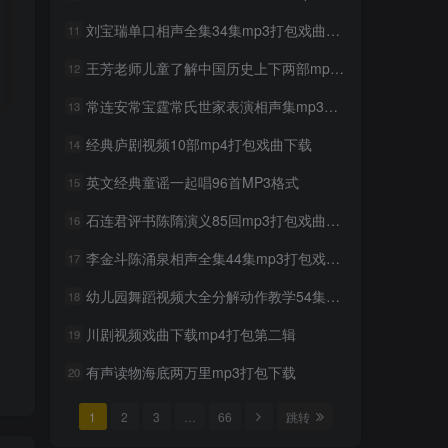
刘宝瑞单口相声全集34集mp3打包戏曲下载
11
王芳老师儿童了解中国历史上下两部mp3格式
12
常连安常宝霆常氏世家表演相声集mp3打包戏曲下载
13
经典庐剧视频10部mp4打包戏曲下载
14
英文经典童谣一起唱96首MP3格式
15
石连君评书陈隋演义85回mp3打包戏曲下载
16
李金斗陈涌泉相声全集44集mp3打包戏曲下载
17
幼儿园舞蹈视频大全分解动作教学54集打包下载
18
川剧视频戏曲下载mp4打包第二辑
19
有声读物海底两万里mp3打包下载
20
1
2
3
…
66
跳转