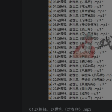
01.赵振铎、赵世忠《对春联》.mp3