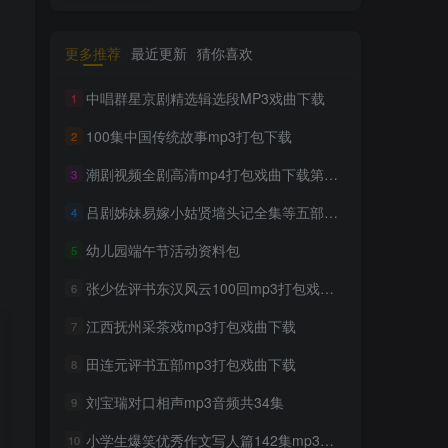
更多推荐
最近更新
猜你喜欢
中唱群星京剧精选辑选段MP3戏曲下载
1
100集中国传统故事mp3打包下载
2
潮剧视频全剧高清mp4打包戏曲下载第四辑
3
吕剧姊妹易嫁小姑贤墙头记全集等五部mp4打包戏曲下载
4
幼儿园端午节活动资料包
5
张少佐评书东汉风云100回mp3打包戏曲下载
6
江西抚州采茶戏mp3打包戏曲下载
7
田连元评书五部mp3打包戏曲下载
8
刘宝瑞对口相声mp3音频共34集
9
小学生爆笑优秀作文写人篇142集mp3下载
10