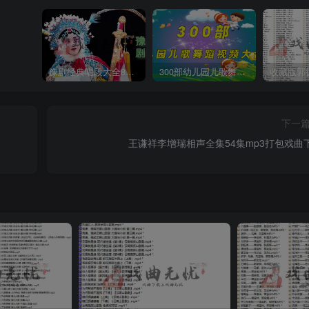
豫剧经典唱段大全850首mp3打包戏曲下载
300部幼儿园儿歌舞蹈视频大合集
下一
王谦祥李增瑞相声全集54集mp3打包戏曲