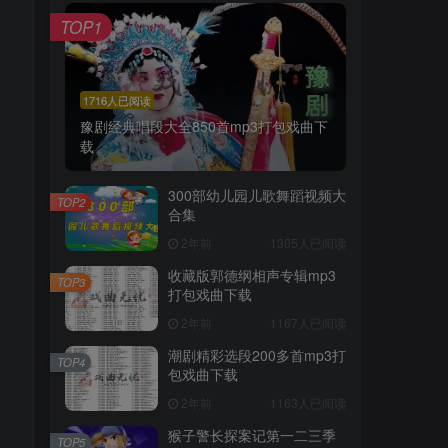
TOP1
1716人已阅读
豫剧经典唱段大全850首mp3打包戏曲下
载
300部幼儿园儿歌舞蹈视频大
TOP2
合集
2年前
1305人已阅读
收藏版郭德纲相声专辑mp3
TOP3
打包戏曲下载
2年前
1167人已阅读
潮剧精彩选段200多首mp3打
TOP4
包戏曲下载
2年前
1163人已阅读
猴子警长探案记第一二三季
TOP5