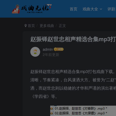
首页
戏曲大全
评剧
首页
更多戏曲
正文
赵振铎赵世忠相声精选合集mp3
admin
2年前更新
赵振铎赵世忠相声精选合集mp3打包戏曲下载
清晰，节奏紧凑，台风潇洒大方。被誉为“二赵
洒，而赵世忠则以稳健的才华和严谨的演出著
《学四省》等。