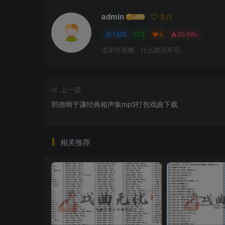
admin
关注
1320
3
4
20.5W+
这家伙很懒，什么都没有写...
上一篇
郭德纲于谦经典相声集mp3打包戏曲下载
相关推荐