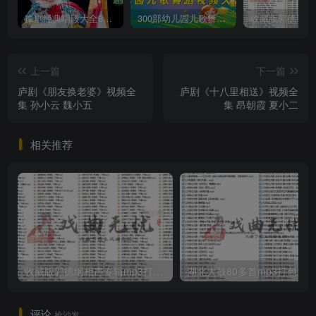
豫剧经典唱段大全850首mp3打包戏曲下载
300部幼儿园儿歌舞蹈视频大合集
上一篇
下一篇
庐剧《朋友换老婆》视频全
庐剧《十八里相送》视频全
集 孙小云 魏小五
集 昂朝霞 夏小二
相关推荐
收藏版郭德纲相声专辑mp3打包戏曲下载
评论
抢沙发