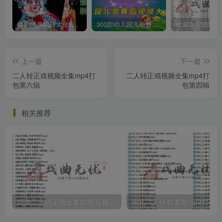
豫剧经典唱段大全850首mp3打包戏曲下载
300部幼儿园儿歌舞蹈视频大合集
上一篇
下一篇
二人转正戏视频全集mp4打
二人转正戏视频全集mp4打
包第六辑
包第四辑
相关推荐
经典二人转正戏全集20部音频MP3打包戏曲下载