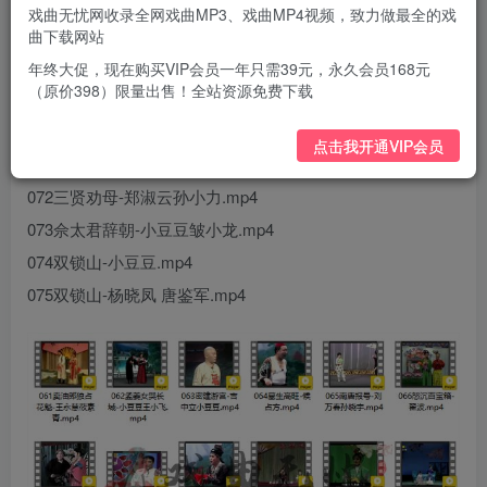
066怒沉百宝箱-翟波.mp4
戏曲无忧网收录全网戏曲MP3、戏曲MP4视频，致力做最全的戏
067破镜重圆-潘虹 李鹏飞.mp4
曲下载网站
068秦香莲-魏三 何小影.mp4
年终大促，现在购买VIP会员一年只需39元，永久会员168元
（原价398）限量出售！全站资源免费下载
069乳汁喂婆-张小光 小豆豆.mp4
070三击掌-吉中立.mp4
点击我开通VIP会员
071三请樊梨花 寒江关-赵金华 周春艳.mp4
072三贤劝母-郑淑云孙小力.mp4
073佘太君辞朝-小豆豆皱小龙.mp4
074双锁山-小豆豆.mp4
075双锁山-杨晓凤 唐鉴军.mp4