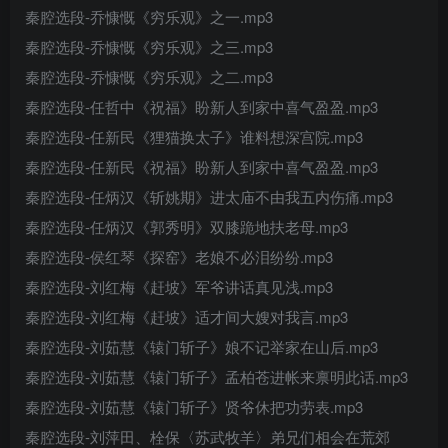
秦腔选段-乔慷慨《穷乐观》之一.mp3
秦腔选段-乔慷慨《穷乐观》之三.mp3
秦腔选段-乔慷慨《穷乐观》之二.mp3
秦腔选段-任哲中《祝福》盼新人到家中喜气盈盈.mp3
秦腔选段-任新民《狸猫换太子》谁料想深宫院.mp3
秦腔选段-任新民《祝福》盼新人到家中喜气盈盈.mp3
秦腔选段-任炳汉《斩姚期》进太庙不由我五内伤痛.mp3
秦腔选段-任炳汉《郭秀明》双膝跪地扶老母.mp3
秦腔选段-侯红琴《探窑》老娘不必泪纷纷.mp3
秦腔选段-刘红梅《赶坡》军爷讲话真见浅.mp3
秦腔选段-刘红梅《赶坡》适才间大嫂对我言.mp3
秦腔选段-刘茹慧《辕门斩子》娘不记举家在山后.mp3
秦腔选段-刘茹慧《辕门斩子》孟柏苍进帐来禀明此话.mp3
秦腔选段-刘茹慧《辕门斩子》贤爷休把功劳表.mp3
秦腔选段-刘萍田、栓保〈苏武牧羊〉弟兄们相会在荒郊