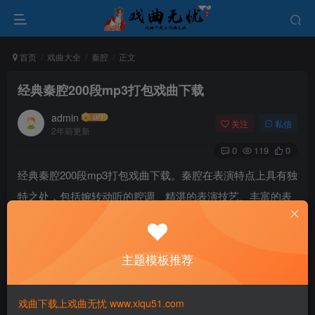
首页
戏曲大全
秦腔
正文
经典秦腔200段mp3打包戏曲下载
admin
关注
私信
2年前更新
0
119
0
经典秦腔200段mp3打包戏曲下载。秦腔在表演特点上具有独
特之处，包括婉转动听的腔调、精湛的表演技艺、丰富的表
演形式等。演员们经过长期的训练和积累，能够将角色的情
感和形象生动地展现出来，给观众带来极大的艺术享受。此
主题模板推荐
外，秦腔还注重动作的协调和音乐的配合，通过细腻的表演
和生动的情节展示，赢得了观众的赞誉。
戏曲下载上戏曲无忧 www.xiqu51.com