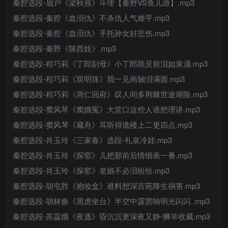
秦腔选段-眉户《梁秋燕》斗理【秦野VS鱼儿游】.mp3
秦腔选段-秦腔《血泪仇》不杀仇人气难平.mp3
秦腔选段-秦腔《血泪仇》手托孙女好悲伤.mp3
秦腔选段-秦野《陕西娃》.mp3
秦腔选段-程巧莉《丁郎刻母》小丁郎跪灵前泪如泉涌.mp3
秦腔选段-程巧莉《双明珠》我一见画轴泪满面.mp3
秦腔选段-程巧莉《周仁回府》叹人间多荆棘世途艰险.mp3
秦腔选段-窦风琴《窦娥冤》大堂口这些人谁把理讲.mp3
秦腔选段-窦风琴《藏舟》耳听得谯楼上二更四点.mp3
秦腔选段-肖玉玲《三家春》选段-礼泉冷娃.mp3
秦腔选段-肖玉玲《探窑》儿把那前后情细表一番.mp3
秦腔选段-肖玉玲《探窑》老娘不必泪纷纷.mp3
秦腔选段-胡屯胜《抱妆盒》谁料想深宫苑降生祸害.mp3
秦腔选段-胡林焕《黑虎坐台》半空中霹雳响明光闪闪 .mp3
秦腔选段-苏蕊娥《夜逃》昏沉沉更深夜又静-狮羊收藏.mp3