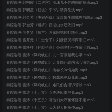
秦腔选段-郭明霞《二进宫》泪珠儿不住的胸前掉淌.mp3
秦腔选段-郭明霞《赶坡》军爷讲话真见浅.mp3
秦腔选段-郭金芳《庚娘杀仇》尤庚娘坐愁城思前想后.mp3
秦腔选段-郭金芳《断桥》西湖山水还依旧.mp3
秦腔选段-闫冬贤《探窑》叫家院把轿打路引.mp3
秦腔选段-雷开元《二堂舍子》刘彦昌哭得两泪汪.mp3
秦腔选段-雷栓柱《孙膑坐洞》孙伯灵打坐在帘宝洞.mp3
秦腔选段-雷涛《凤鸣岐山》儿一言激起我心潮.mp3
秦腔选段-雷涛《凤鸣岐山》儿血肉化钵内我心痛烂.mp3
秦腔选段-雷涛《凤鸣岐山》掩卷长吟情如海.mp3
秦腔选段-雷涛《凤鸣岐山》数载未见我儿面.mp3
秦腔选段-雷涛《凤鸣岐山》难民们含泪诉苦状.mp3
秦腔选段-雷涛《十五贯》五更决囚奉严命.mp3
秦腔选段-雷涛《十五贯》听他们大呼冤怀疑不定.mp3
秦腔选段-雷涛《十五贯》我为犯人把冤伸.mp3