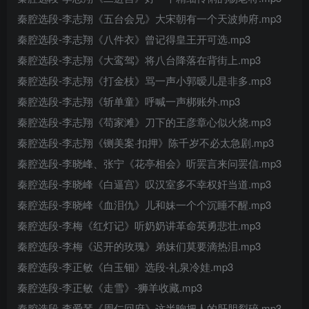
秦腔选段-李志翔《五台会兄》大宋朝有一个天波帅府.mp3
秦腔选段-李志翔《八件衣》曾记得皇王开可选.mp3
秦腔选段-李志翔《大鸾驾》将八台降落在背街上.mp3
秦腔选段-李志翔《打金枝》骂一声小郭暧儿是非多.mp3
秦腔选段-李志翔《斩单童》呼喊一声梆账外.mp3
秦腔选段-李志翔《苟家滩》刀下的王彦章心似火烧.mp3
秦腔选段-李志翔《铡美案·扣押》陈千岁不必太急剧.mp3
秦腔选段-李晓峰、张宁《花亭相会》听罢言来问罢信.mp3
秦腔选段-李晓峰《白逼宫》叹汉室多不幸权奸当道.mp3
秦腔选段-李晓峰《血泪仇》儿和妹一个个沉睡不醒.mp3
秦腔选段-李梅《红灯记》听奶奶讲革命英勇悲壮.mp3
秦腔选段-李梅《迟开的玫瑰》弟妹们莫要滴热泪.mp3
秦腔选段-李正敏《白玉钿》选段-礼泉冷娃.mp3
秦腔选段-李正敏《走雪》-狮羊收藏.mp3
秦腔选段-李爱琴《周仁回府》这半晌把人的肝胆裂碎.mp3