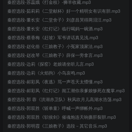
秦腔选段-苏蕊娥《打金枝》-狮羊收藏.mp3
秦腔选段-茹莉莉《二堂献杯》好一个精明女有识有胆.mp3
秦腔选段-董长安《二堂舍子》刘彦昌哭得两泪汪.mp3
秦腔选段-董长安《红灯记》临行喝妈一碗酒.mp3
秦腔选段-蔡香梅《赶坡》军爷讲话真见浅.mp3
秦腔选段-赵化俗《三娘教子》小冤家顶家法.mp3
秦腔选段-赵改琴《三娘教子》薛保一旁拿言.mp3
秦腔选段-边莉《探窑》老娘请坐听儿言.mp3
秦腔选段-边莉《火焰驹》小鸟哀鸣.mp3
秦腔选段-郝彩凤《夜逃》骂一声苍天太懵懂.mp3
秦腔选段-郝彩凤《红灯记》闹工潮你亲爹娘惨死在魔掌.mp3
秦腔选段-郭 蓉《洪湖赤卫队》秋风吹月儿高湖水浩荡.mp3
秦腔选段-郭双胜《斩单童》呼喊一声绑帐外.mp3
秦腔选段-郭双胜《轵侯剑》催魂炮连天响撕肝裂胆.mp3
秦腔选段-郭明霞《三娘教子》选段－其它音乐.mp3