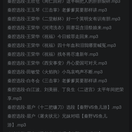
秦腔选段-王欣仓《周仁回府》这半晌把人的肝胆裂碎.mp3
秦腔选段-王玉琴《三击掌》老爹爹莫要那样讲.mp3
秦腔选段-王荣华《二堂献杯》好一个英明女有识有胆.mp3
秦腔选段-王荣华《河湾洗衣》田赛花含泪祭娘来.mp3
秦腔选段-王荣华《祝福》今日赎罪走回来.mp3
秦腔选段-王荣华《祝福》四十年血和泪我哪里喊冤.mp3
秦腔选段-王荣华《祝福》残冬将尽逢新年.mp3
秦腔选段-王荣华《西安事变》丹心爱国可对天.mp3
秦腔选段-田敏莹《火焰驹》小鸟哀鸣声不断.mp3
秦腔选段-白冬会《三击掌》老爹爹莫要那样讲.mp3
秦腔选段-白江波、刘美丽、丁良生《二进宫》太平年间把荣
享.mp3
秦腔选段-眉户《十二把镰刀》选段【秦野VS鱼儿游】.mp3
秦腔选段-眉户《屠夫状元》兄妹对唱【秦野VS鱼儿
游】.mp3