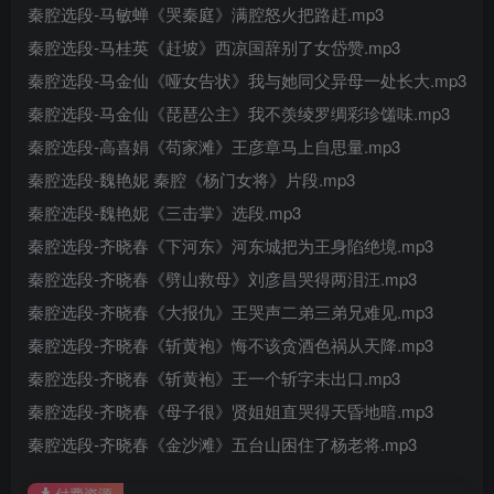
秦腔选段-马敏蝉《哭秦庭》满腔怒火把路赶.mp3
秦腔选段-马桂英《赶坡》西凉国辞别了女岱赞.mp3
秦腔选段-马金仙《哑女告状》我与她同父异母一处长大.mp3
秦腔选段-马金仙《琵琶公主》我不羡绫罗绸彩珍馐味.mp3
秦腔选段-高喜娟《苟家滩》王彦章马上自思量.mp3
秦腔选段-魏艳妮 秦腔《杨门女将》片段.mp3
秦腔选段-魏艳妮《三击掌》选段.mp3
秦腔选段-齐晓春《下河东》河东城把为王身陷绝境.mp3
秦腔选段-齐晓春《劈山救母》刘彦昌哭得两泪汪.mp3
秦腔选段-齐晓春《大报仇》王哭声二弟三弟兄难见.mp3
秦腔选段-齐晓春《斩黄袍》悔不该贪酒色祸从天降.mp3
秦腔选段-齐晓春《斩黄袍》王一个斩字未出口.mp3
秦腔选段-齐晓春《母子很》贤姐姐直哭得天昏地暗.mp3
秦腔选段-齐晓春《金沙滩》五台山困住了杨老将.mp3
付费资源