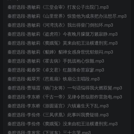
秦腔选段-惠敏莉《三堂会审》打发公子出院门.mp3
秦腔选段-惠敏莉《山里世界》惊蛰他为成亲把办法想尽.mp3
秦腔选段-惠敏莉《河湾洗衣》我出得柴门倒扣环.mp3
秦腔选段-惠敏莉《盗虎符》今夜晚月朦胧万籁寂静.mp3
秦腔选段-惠敏莉《窦娥冤》莫来由犯王法横遭刑宪.mp3
秦腔选段-惠敏莉《貂婵》貂禅女感身世忧郁烦闷.mp3
秦腔选段-惠敏莉《霍去病》手抚战袍心惊颤.mp3
秦腔选段-戴春荣《卓文君》红颜薄命苦寂寥.mp3
秦腔选段-戴翠芳《芭蕉扇》铁扇公主唱段.mp3
秦腔选段-曹瑞霞《杨门女将》一句话悩得我火燃双鬓.mp3
秦腔选段-李东桥《千古一帝》见律令胜似那炸雷急电.mp3
秦腔选段-李东桥《游圆逼宫》六镇遍生天下乱.mp3
秦腔选段-李俭佟《三凤求凰》此事叫我费疑猜.mp3
秦腔选段-李俭佟《窦娥冤》没来由犯王法横遭刑宪.mp3
秦腔选段-李发牢《下河东》三十六哭.mp3