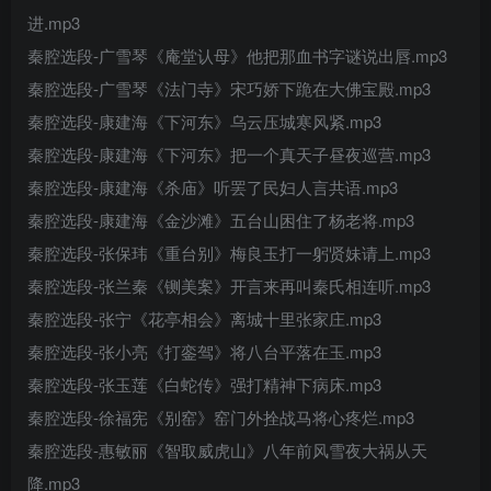
进.mp3
秦腔选段-广雪琴《庵堂认母》他把那血书字谜说出唇.mp3
秦腔选段-广雪琴《法门寺》宋巧娇下跪在大佛宝殿.mp3
秦腔选段-康建海《下河东》乌云压城寒风紧.mp3
秦腔选段-康建海《下河东》把一个真天子昼夜巡营.mp3
秦腔选段-康建海《杀庙》听罢了民妇人言共语.mp3
秦腔选段-康建海《金沙滩》五台山困住了杨老将.mp3
秦腔选段-张保玮《重台别》梅良玉打一躬贤妹请上.mp3
秦腔选段-张兰秦《铡美案》开言来再叫秦氏相连听.mp3
秦腔选段-张宁《花亭相会》离城十里张家庄.mp3
秦腔选段-张小亮《打銮驾》将八台平落在玉.mp3
秦腔选段-张玉莲《白蛇传》强打精神下病床.mp3
秦腔选段-徐福宪《别窑》窑门外拴战马将心疼烂.mp3
秦腔选段-惠敏丽《智取威虎山》八年前风雪夜大祸从天
降.mp3