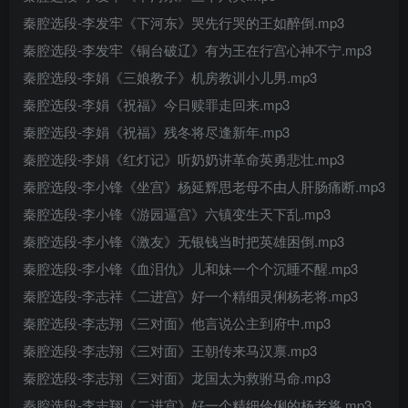
秦腔选段-李发牢《下河东》哭先行哭的王如醉倒.mp3
秦腔选段-李发牢《铜台破辽》有为王在行宫心神不宁.mp3
秦腔选段-李娟《三娘教子》机房教训小儿男.mp3
秦腔选段-李娟《祝福》今日赎罪走回来.mp3
秦腔选段-李娟《祝福》残冬将尽逢新年.mp3
秦腔选段-李娟《红灯记》听奶奶讲革命英勇悲壮.mp3
秦腔选段-李小锋《坐宫》杨延辉思老母不由人肝肠痛断.mp3
秦腔选段-李小锋《游园逼宫》六镇变生天下乱.mp3
秦腔选段-李小锋《激友》无银钱当时把英雄困倒.mp3
秦腔选段-李小锋《血泪仇》儿和妹一个个沉睡不醒.mp3
秦腔选段-李志祥《二进宫》好一个精细灵俐杨老将.mp3
秦腔选段-李志翔《三对面》他言说公主到府中.mp3
秦腔选段-李志翔《三对面》王朝传来马汉禀.mp3
秦腔选段-李志翔《三对面》龙国太为救驸马命.mp3
秦腔选段-李志翔《二进宫》好一个精细伶俐的杨老将.mp3