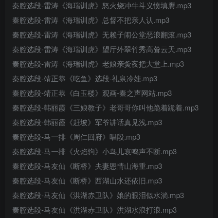
秦腔选段-雷涛《海瑞训虎》怒火烧冲牛斗义愤填膺.mp3
秦腔选段-雷涛《海瑞训虎》总督不把亲人认.mp3
秦腔选段-雷涛《海瑞训虎》无赖子闹公堂恶浪翻滚.mp3
秦腔选段-雷涛《海瑞训虎》望厅外翠竹秀高耸云天.mp3
秦腔选段-雷涛《海瑞训虎》老娘亲夤夜把大堂上.mp3
秦腔选段-靖正恭《吃鱼》选段-礼泉冷娃.mp3
秦腔选段-靖正恭《白玉楼》观画-秦之声网站.mp3
秦腔选段-韩丽霞《三娘教子》老哥哥你叫他跪着跪着.mp3
秦腔选段-韩丽霞《赶坡》军爷讲话真见浅.mp3
秦腔选段-马一排《周仁回府》唱段.mp3
秦腔选段-马一排《火焰驹》小鸟儿哀鸣声不断.mp3
秦腔选段-马友仙《断桥》夫妻恩情山海重.mp3
秦腔选段-马友仙《断桥》西湖山水还依旧.mp3
秦腔选段-马友仙《洪湖赤卫队》娘的眼泪似水淌.mp3
秦腔选段-马友仙《洪湖赤卫队》洪湖水浪打浪.mp3