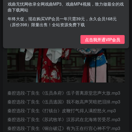
戏曲无忧网收录全网戏曲MP3、戏曲MP4视频，致力做最全的戏
曲下载网站
年终大促，现在购买VIP会员一年只需39元，永久会员168元
（原价398）限量出售！全站资源免费下载
点击我开通VIP会员
秦腔选段-丁良生《伍员杀府》伍子胥离原堂悲声大放.mp3
秦腔选段-丁良生《伍员逃国》我不敢高声哭暗把泪掉.mp3
秦腔选段-丁良生《打镇台》皮鞭打气得人满腔怒火.mp3
秦腔选段-丁良生《苏武牧羊》汉苏武在北海将苦受尽.mp3
秦腔选段-丁良生《铜台破辽》有为王在行宫心神不宁.mp3