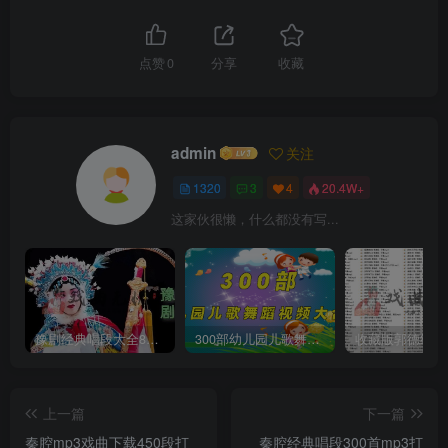
点赞
0
分享
收藏
admin
关注
1320
3
4
20.4W+
这家伙很懒，什么都没有写...
豫剧经典唱段大全850首mp3打包戏曲下载
300部幼儿园儿歌舞蹈视频大合集
上一篇
下一篇
秦腔mp3戏曲下载450段打
秦腔经典唱段300首mp3打