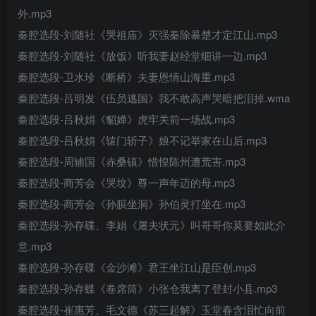
外.mp3
秦腔选段-刘随社《哭祖庙》灭强秦除暴楚才定江山.mp3
秦腔选段-刘随社《放饭》听我妻赵经堂细讲一边.mp3
秦腔选段-卫水珍《断桥》夫妻恩情山海重.mp3
秦腔选段-吕明发《伍员逃国》我不敢高声哭暗把泪掉.wma
秦腔选段-吕秋娟《貂婵》虎牢关前一场战.mp3
秦腔选段-吕秋娟《辕门斩子》娘不记举家在山后.mp3
秦腔选段-周辅国《赤桑镇》惜惶陈州遭荒害.mp3
秦腔选段-商芳会《哭坟》尊一声年迈的母.mp3
秦腔选段-商芳会《孙膑坐洞》孙伯灵打坐在.mp3
秦腔选段-孙存碟、李娟《屠夫状元》叫哥哥你莫要如此介
意.mp3
秦腔选段-孙存碟《金沙滩》君王坐江山是臣创.mp3
秦腔选段-孙存蝶《卷席筒》小张仓我离了登封小县.mp3
秦腔选段-崔惠芳、毛文德《苏三起解》玉堂春含泪忙向前