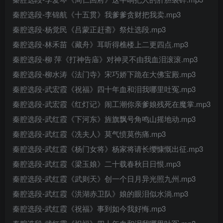
秦腔选段-李锦航《十五贯》我爹爹贪财把我卖.mp3
秦腔选段-杨觉民《吕蒙正赶斋》祭灶选段.mp3
秦腔选段-林禾苗《藏舟》耳听得樵楼上二更四点.mp3
秦腔选段-柳 萍《打神告庙》对神灵不由我血泪滚滚.mp3
秦腔选段-柳水涛《法门寺》宋巧娇下跪在大佛宝殿.mp3
秦腔选段-武宏霞《祝福》四十年血和泪我哪里吐冤.mp3
秦腔选段-武宏霞《红灯记》闹工潮你亲爹娘残死在魔掌.mp3
秦腔选段-武红霞《下河东》旌旗飘号角鸣山摇地动.mp3
秦腔选段-武红霞《冼夫人》莫气愤莫伤痛.mp3
秦腔选段-武红霞《杨门女将》杨家将请长缨慷慨出征.mp3
秦腔选段-武红霞《梁玉娘》二十载春秋日日恨.mp3
秦腔选段-武红霞《武则天》创一个日月异光照九州.mp3
秦腔选段-武红霞《洪湖赤卫队》娘的眼泪似水淌.mp3
秦腔选段-武红霞《祝福》事到如今我好悔.mp3