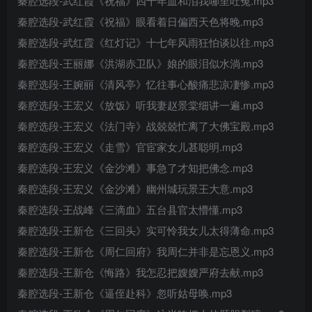
秦腔选段-武红霞《祝福》四十年血和泪我哪里吐冤.mp3
秦腔选段-武红霞《祝福》眼看着日偏西天色将晚.mp3
秦腔选段-武红霞《红灯记》十七年风雨狂怕谈以往.mp3
秦腔选段-王丽娜《洪湖赤卫队》娘的眼泪似水淌.mp3
秦腔选段-王婉丽《清风亭》忆往事心酸痛悲凉凄惨.mp3
秦腔选段-王宏义《放饭》听我妻赵景棠细讲一遍.mp3
秦腔选段-王宏义《法门寺》战兢兢忙离了大佛宝殿.mp3
秦腔选段-王宏义《走雪》官宦家女儿甚聪明.mp3
秦腔选段-王宏义《金沙滩》事急了才知把佛念.mp3
秦腔选段-王宏义《金沙滩》幽州城玩景王大意.mp3
秦腔选段-王战峰《三滴血》五台县官太懵懂.mp3
秦腔选段-王新仓《三回头》实可怜我女儿太得薄命.mp3
秦腔选段-王新仓《周仁回府》我周仁并非是忘恩义.mp3
秦腔选段-王新仓《悔路》我怎忍把嫂嫂严府去献.mp3
秦腔选段-王新仓《逼侄赴科》忽听姑母唤.mp3