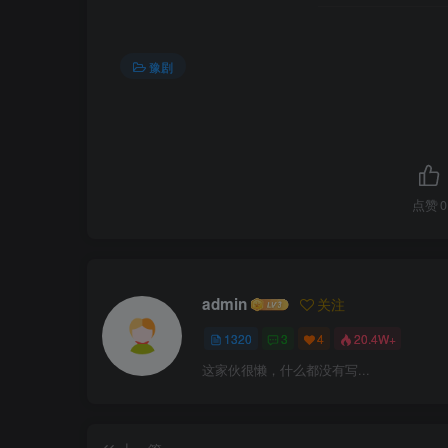
豫剧
点赞
0
admin
关注
1320
3
4
20.4W+
这家伙很懒，什么都没有写...