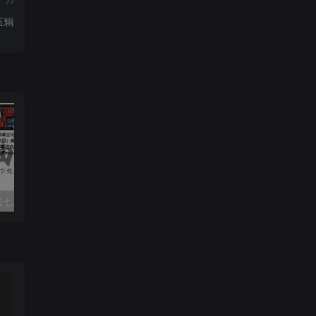
篇
五辑
河南豫剧全场戏七部高清mp4打包戏曲下载
老年人爱听的戏曲豫剧篇mp3打包戏曲下载