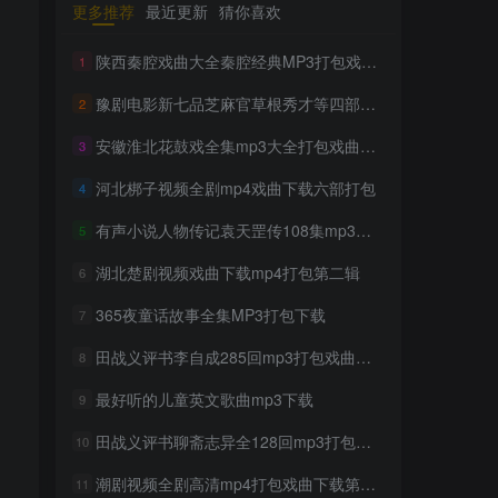
更多推荐
最近更新
猜你喜欢
TOP1
陕西秦腔戏曲大全秦腔经典MP3打包戏曲下载
1
豫剧电影新七品芝麻官草根秀才等四部打包戏曲下载
2
1705人已阅读
豫剧经典唱段大全850首mp3打包戏曲下
安徽淮北花鼓戏全集mp3大全打包戏曲下载
3
载
河北梆子视频全剧mp4戏曲下载六部打包
4
300部幼儿园儿歌舞蹈视频大
TOP2
有声小说人物传记袁天罡传108集mp3打包戏曲下载
5
合集
2年前
1301人已阅读
湖北楚剧视频戏曲下载mp4打包第二辑
6
收藏版郭德纲相声专辑mp3
365夜童话故事全集MP3打包下载
TOP3
7
打包戏曲下载
田战义评书李自成285回mp3打包戏曲下载
8
2年前
1162人已阅读
潮剧精彩选段200多首mp3打
最好听的儿童英文歌曲mp3下载
9
TOP4
包戏曲下载
田战义评书聊斋志异全128回mp3打包戏曲下载
10
2年前
1159人已阅读
潮剧视频全剧高清mp4打包戏曲下载第十三辑
猴子警长探案记第一二三季
11
TOP5