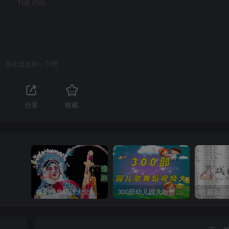
THE END
喜欢就支持一下吧
分享
收藏
豫剧经典唱段大全850首mp3打包戏曲下载
300部幼儿园儿歌舞蹈视频大合集