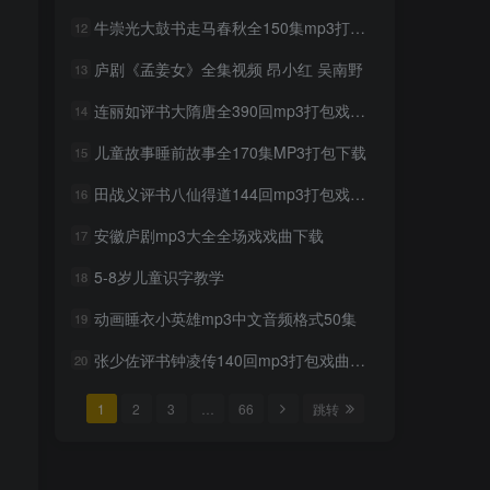
mp3打包下载
牛崇光大鼓书走马春秋全150集mp3打包戏曲下载
12
2年前
925人已阅读
庐剧《孟姜女》全集视频 昂小红 吴南野
13
超级飞侠动画片1-9季全集中
TOP6
文版视频下载
连丽如评书大隋唐全390回mp3打包戏曲下载
14
2年前
878人已阅读
儿童故事睡前故事全170集MP3打包下载
15
贝瓦儿歌大全mp3版346首打
TOP7
包下载
田战义评书八仙得道144回mp3打包戏曲下载
16
2年前
848人已阅读
安徽庐剧mp3大全全场戏戏曲下载
17
豫剧选段108段mp3打包载
TOP8
5-8岁儿童识字教学
18
2年前
801人已阅读
动画睡衣小英雄mp3中文音频格式50集
19
豫剧经典唱段100首mp3打包
TOP9
戏曲下载
张少佐评书钟凌传140回mp3打包戏曲下载
20
2年前
759人已阅读
1
2
3
…
66
跳转
湖北大鼓80多首mp3打包戏
TOP10
曲下载
2年前
739人已阅读