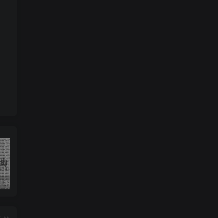
收藏版郭德纲相声专辑mp3打包戏曲下载
潮剧精彩选段200多首mp3打包戏曲下载
猴子警长探案记第一二三季mp3打包下载