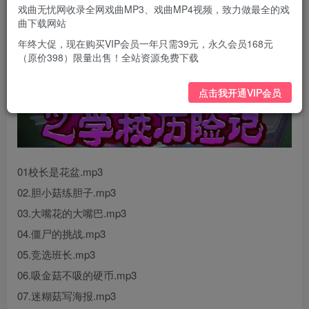
戏曲无忧网收录全网戏曲MP3、戏曲MP4视频，致力做最全的戏
曲下载网站
年终大促，现在购买VIP会员一年只需39元，永久会员168元
（原价398）限量出售！全站资源免费下载
点击我开通VIP会员
01校长是花盆.mp3
02.胆小菇练胆子.mp3
03.大嘴花的大嘴巴.mp3
04.僵尸的挑战.mp3
05.竞选班长.mp3
06.吸金菇不吸的硬币.mp3
07.迷糊菇写海报.mp3