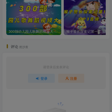
300部幼儿园儿歌舞蹈视频大合集
猴子警长
评论
抢沙发
请登录后发表评论
登录
注册