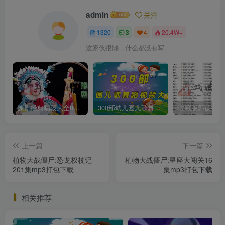
admin
关注
1320
3
4
20.4W+
这家伙很懒，什么都没有写...
豫剧经典唱段大全850首mp3打包戏曲下载
300部幼儿园儿歌舞蹈视频大合集
上一篇
下一篇
植物大战僵尸:恐龙权杖记
植物大战僵尸:星座大闯关16
201集mp3打包下载
集mp3打包下载
相关推荐