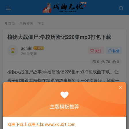
首页
早教资源
正文
植物大战僵尸:学校历险记226集mp3打包下载
admin
关注
私信
2年前更新
0
70
0
植物大战僵尸故事:学校历险记226集mp3打包戏曲下载。让
孩子们将跟着植物在精彩的故事里经历一次次冒险，解瘊一
个个的难题，并从中收获成长的信念和宝贵的友谊…
主题模板推荐
戏曲下载上戏曲无忧 www.xiqu51.com