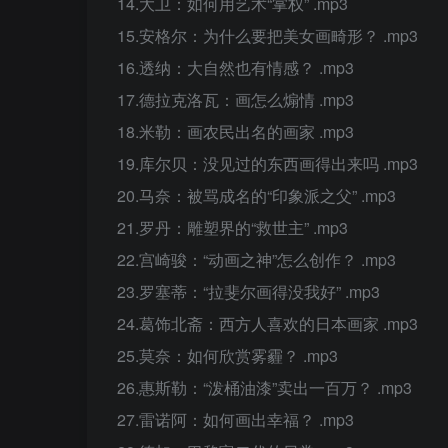
14.大卫：如何用艺术“掌权” .mp3
15.安格尔：为什么要把美女画畸形？ .mp3
16.透纳：大自然也有情感？ .mp3
17.德拉克洛瓦：画怎么煽情 .mp3
18.米勒：画农民出名的画家 .mp3
19.库尔贝：没见过的东西画得出来吗 .mp3
20.马奈：被骂成名的“印象派之父” .mp3
21.罗丹：雕塑界的“救世主” .mp3
22.宫崎骏：“动画之神”怎么创作？ .mp3
23.罗塞蒂：“拉斐尔画得没我好” .mp3
24.葛饰北斋：西方人喜欢的日本画家 .mp3
25.莫奈：如何欣赏雾霾？ .mp3
26.惠斯勒：“泼桶油漆”卖出一百万？ .mp3
27.雷诺阿：如何画出幸福？ .mp3