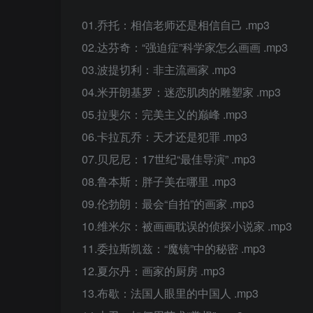
01.乔托：相信老师还是相信自己 .mp3
02.达芬奇：“强迫症”科学家怎么画画 .mp3
03.波提切利：非主流画家 .mp3
04.米开朗基罗：迷恋肌肉的雕塑家 .mp3
05.拉斐尔：完美主义的巅峰 .mp3
06.卡拉瓦乔：天才还是犯罪 .mp3
07.贝尼尼：17世纪“最佳导演” .mp3
08.鲁本斯：胖子美在哪里 .mp3
09.伦勃朗：最会“自拍”的画家 .mp3
10.维米尔：被画画耽误的侦探小说家 .mp3
11.委拉斯凯兹：“魔镜”中的秘密 .mp3
12.夏尔丹：画家的厨房 .mp3
13.布歇：法国人眼里的中国人 .mp3