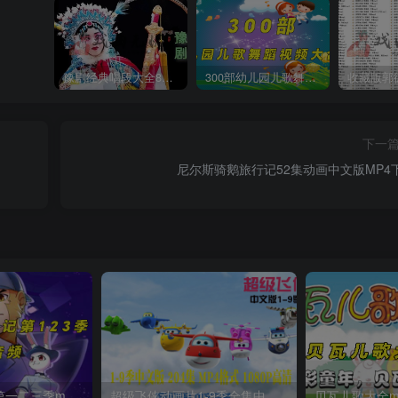
豫剧经典唱段大全850首mp3打包戏曲下载
300部幼儿园儿歌舞蹈视频大合集
下一
尼尔斯骑鹅旅行记52集动画中文版MP4
猴子警长探案记第一二三季mp3打包下载
超级飞侠动画片1-9季全集中文版视频下载