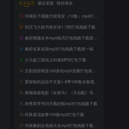
更多推荐
最近更新
猜你喜欢
TOP1
河南坠子视频大闹淮安（10集）mp4打包戏曲下载
1
刘汉飞大鼓书侠女传1-7部打包戏曲下载
2
1699人已阅读
豫剧经典唱段大全850首mp3打包戏曲下
秦腔视频全本mp4格式打包戏曲下载第五辑
3
载
秦腔名家名段mp3打包戏曲下载第一辑
4
300部幼儿园儿歌舞蹈视频大
TOP2
少儿版三国演义60集MP3打包下载
5
合集
2年前
1298人已阅读
京剧选段精选160多段mp3音频打包戏曲下载
6
收藏版郭德纲相声专辑mp3
爱探险的朵拉中文版1-8季180集全集视频打包下载
TOP3
7
打包戏曲下载
黄梅戏老电影《女驸马》《天仙配》等六部打包戏曲下载
8
2年前
1161人已阅读
潮剧精彩选段200多首mp3打
孙秀英琴书刘天顺赶船mp3打包戏曲下载
9
TOP4
包戏曲下载
经典童话故事100篇mp3打包下载
10
2年前
1158人已阅读
河南豫剧全场戏大全mp3打包戏曲下载第四辑
猴子警长探案记第一二三季
11
TOP5