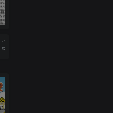
收藏版郭德纲相声专辑mp3打包戏曲下载
潮剧精彩选段200多首mp3打包戏曲下载
猴子警长探案记第一二三季mp3打包下载
篇
下载
贝瓦儿歌大全mp3版346首打包下载
小猪佩奇1-7季共计223集MP4视频中文版