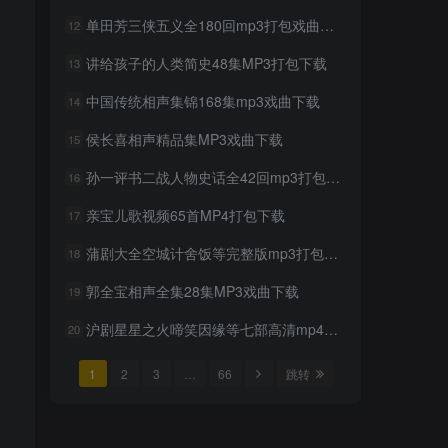
mp3打包下载
单田芳三侠五义全180回mp3打包戏曲下载
12
2年前
922人已阅读
讲给孩子的人类简史48集MP3打包下载
13
超级飞侠动画片1-9季全集中
TOP6
文版视频下载
中国传统相声集锦168集mp3戏曲下载
14
2年前
877人已阅读
侯长喜相声精品集MP3戏曲下载
15
贝瓦儿歌大全mp3版346首打
TOP7
包下载
孙一评书二战人物史话全42回mp3打包戏曲下载
16
2年前
847人已阅读
亲宝儿歌视频65首MP4打包下载
17
豫剧选段108段mp3打包载
TOP8
蒲剧大全空城计舍饭等完整版mp3打包戏曲下载
18
2年前
800人已阅读
郭全宝相声全集28集MP3戏曲下载
19
豫剧经典唱段100首mp3打包
TOP9
戏曲下载
沪剧星星之火啼笑因缘等七部高清mp4打包戏曲下载
20
2年前
758人已阅读
1
2
3
…
66
跳转
湖北大鼓80多首mp3打包戏
TOP10
曲下载
2年前
739人已阅读