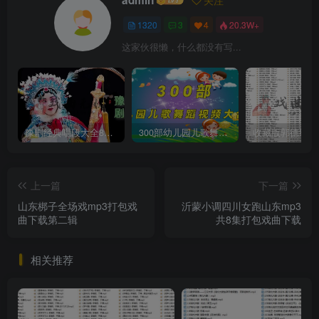
admin
关注
1320
3
4
20.3W+
这家伙很懒，什么都没有写...
豫剧经典唱段大全850首mp3打包戏曲下载
300部幼儿园儿歌舞蹈视频大合集
上一篇
下一篇
山东梆子全场戏mp3打包戏
沂蒙小调四川女跑山东mp3
曲下载第二辑
共8集打包戏曲下载
相关推荐