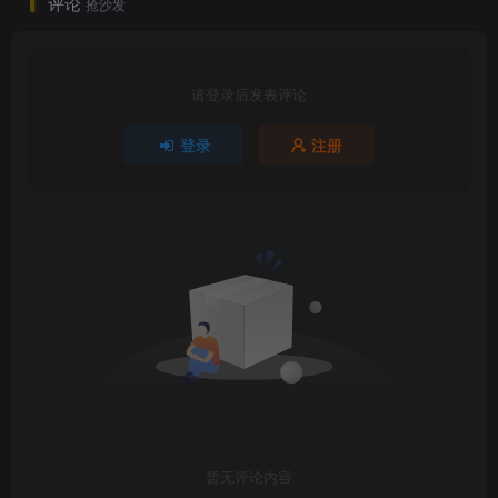
评论
抢沙发
请登录后发表评论
登录
注册
暂无评论内容