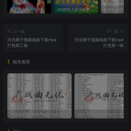
豫剧经典唱段大全850首mp3打包戏曲下载
300部幼儿园儿歌舞蹈视频大合集
上一篇
下一篇
河北梆子视频戏曲下载mp4
河北梆子视频戏曲下载mp4
打包第三辑
打包第一辑
相关推荐
收藏版郭德纲相声专辑mp3打包戏曲下载