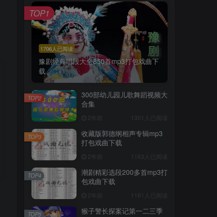
TOP1
1706人已阅读
豫剧经典唱段大全850首mp3打包戏曲下
载
300部幼儿园儿歌舞蹈视频大
TOP2
合集
2年前
1301人已阅读
收藏版郭德纲相声专辑mp3
TOP3
打包戏曲下载
2年前
1163人已阅读
潮剧精彩选段200多首mp3打
TOP4
包戏曲下载
2年前
1161人已阅读
猴子警长探案记第一二三季
TOP5