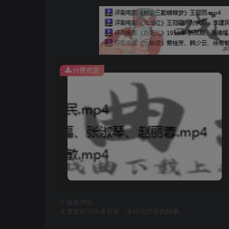
付费资源
©
版权声明
文章版权归作者所有，未经允许请勿转载。