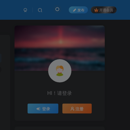
发布
开通会员
HI！请登录
登录
注册