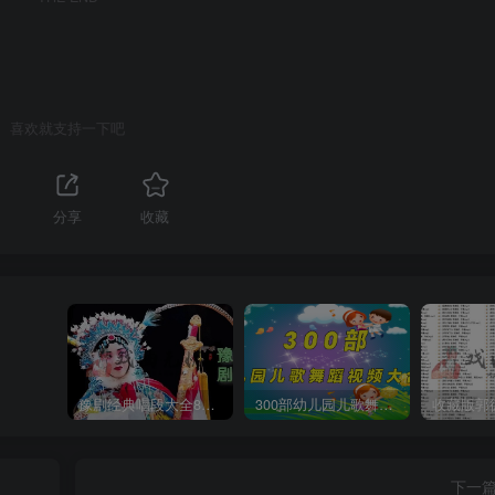
喜欢就支持一下吧
分享
收藏
豫剧经典唱段大全850首mp3打包戏曲下载
300部幼儿园儿歌舞蹈视频大合集
下一