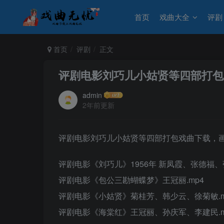
首页
戏曲大全
评剧
首页
评剧
正文
评剧电影刘巧儿小姑贤等四部打包
admin
2年前更新
评剧电影刘巧儿小姑贤等四部打包戏曲下载，
评剧电影《刘巧儿》1956年 新凤霞、张德福、
评剧电影《包公三勘蝴蝶梦》王冠丽.mp4
评剧电影《小姑贤》菊桂芳、韩少云、徐菊敏.m
评剧电影《海棠红》王冠丽、孙庆军、李建民.m